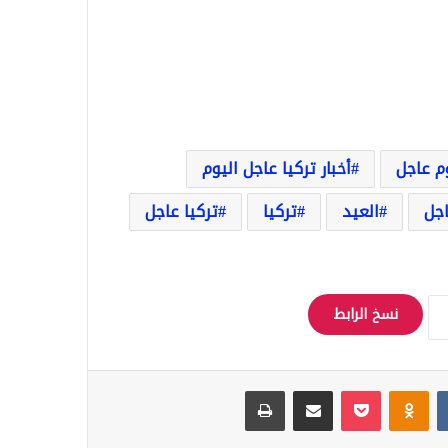
وم عاجل
أخبار تركيا عاجل اليوم
اجل
العيد
تركيا
تركيا عاجل
نسخ الرابط
Odnoklassniki
‫Pocket
مشاركة عبر البريد
طباعة