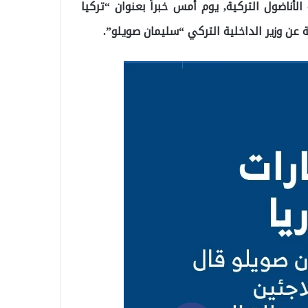
أناضول التركية, يوم أمس خبراً بعنوان “تركيا
لة عن وزير الداخلية التركي “سليمان صويلو”.