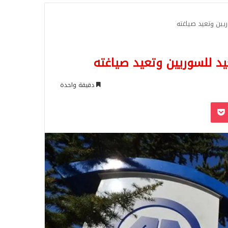
للبحث
ريين وتعيد صياغته
عيد للسوريين وتعيد صياغته
دقيقة واحدة
‫Pocket
Odnoklassn