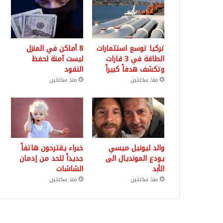
تركيا توسع استثمارات
8 أماكن في المنزل
الطاقة في 3 قارات
ليست آمنة لحفظ
وتكشف هدفاً كبيراً
النقود
منذ ساعتين
منذ ساعتين
والد ليونيل ميسي
خبراء يقترحون هاتفاً
يودع المونديال الى
جديداً للحد من إدمان
الأبد
الشاشات
منذ ساعتين
منذ ساعتين