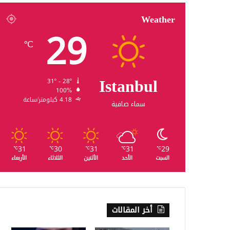
Weather
29
℃
Istanbul
31º - 28º
100%
4.18 كيلومتر/ساعة
سماء صافية
31
30
31
31
29
℃
℃
℃
℃
℃
السبت
الأحد
الأثنين
الثلاثاء
الأربعاء
أخر المقالات