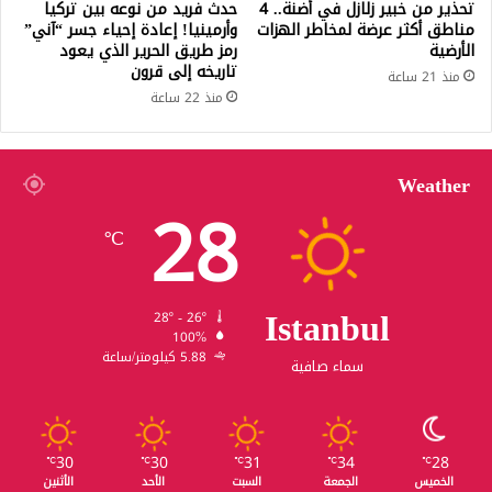
تحذير من خبير زلازل في أضنة.. 4
حدث فريد من نوعه بين تركيا
مناطق أكثر عرضة لمخاطر الهزات
وأرمينيا! إعادة إحياء جسر “آني”
الأرضية
رمز طريق الحرير الذي يعود
تاريخه إلى قرون
منذ 21 ساعة
منذ 22 ساعة
Weather
28
℃
Istanbul
28º - 26º
100%
5.88 كيلومتر/ساعة
سماء صافية
30
30
31
34
28
℃
℃
℃
℃
℃
الخميس
الجمعة
السبت
الأحد
الأثنين