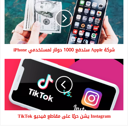
Apple
ستدفع
1000
دولار
لمستخدمي
iPhone
شركة Apple ستدفع 1000 دولار لمستخدمي iPhone
Instagram
يشن
حربًا
على
مقاطع
فيديو
TikTok
Instagram يشن حربًا على مقاطع فيديو TikTok