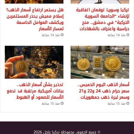
تركيا وسوريا توقعان اتفاقية
هل يستمر ارتفاع أسعار الذهب؟
لإنشاء “الجامعة السورية
إسلام مميش يحذر المستثمرين
التركية” في دمشق.. منح
ويكشف العوامل الحاسمة
دراسية واعتراف بالشهادات
لمسار الأسعار
منذ 14 ساعة
منذ 14 ساعة
أسعار الذهب اليوم الخميس..
تحذير بشأن أسعار الذهب..
سعر جرام ذهب 24 و22 و21
بيانات أمريكية مرتقبة قد تدفع
وسعر ليرة ذهب جمهوريات
الأسعار للصعود أو الهبوط
منذ 15 ساعة
منذ 15 ساعة
© جميع الحقوق محفوظة تركيا عاجل 2026