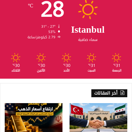
28
℃
Istanbul
31º - 27º
53%
2.79 كيلومتر/ساعة
سماء صافية
30
30
30
31
31
℃
℃
℃
℃
℃
الجمعة
السبت
الأحد
الأثنين
الثلاثاء
أخر المقالات