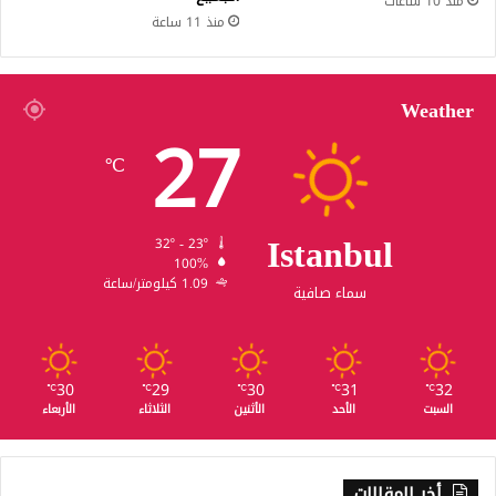
منذ 10 ساعات
منذ 11 ساعة
Weather
27
℃
Istanbul
32º - 23º
100%
1.09 كيلومتر/ساعة
سماء صافية
30
29
30
31
32
℃
℃
℃
℃
℃
السبت
الأحد
الأثنين
الثلاثاء
الأربعاء
أخر المقالات