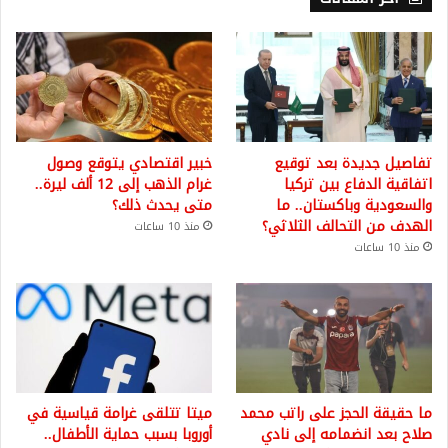
تفاصيل جديدة بعد توقيع
خبير اقتصادي يتوقع وصول
اتفاقية الدفاع بين تركيا
غرام الذهب إلى 12 ألف ليرة..
والسعودية وباكستان.. ما
متى يحدث ذلك؟
الهدف من التحالف الثلاثي؟
منذ 10 ساعات
منذ 10 ساعات
ما حقيقة الحجز على راتب محمد
ميتا تتلقى غرامة قياسية في
صلاح بعد انضمامه إلى نادي
أوروبا بسبب حماية الأطفال..