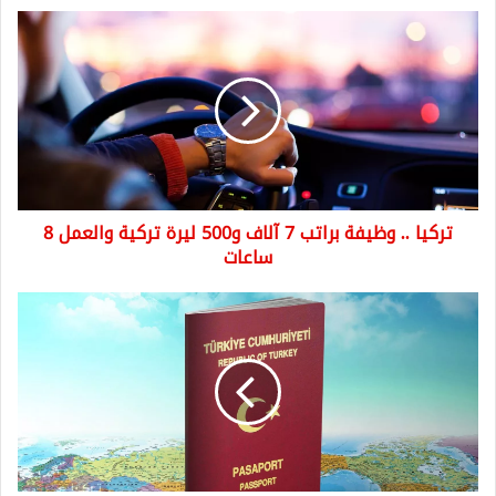
تركيا
..
وظيفة
براتب
7
آلاف
و500
ليرة
تركية
تركيا .. وظيفة براتب 7 آلاف و500 ليرة تركية والعمل 8
والعمل
8
ساعات
ساعات
هل
يسمح
القانون
التركي
بسحب
الجنسية
التركية
في
حال