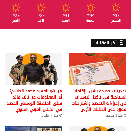
29
29
31
34
32
℃
℃
℃
℃
℃
الخميس
الجمعة
السبت
الأحد
الأثنين
أخر المقالات
تحديثات جديدة بشأن الإقامات
من هو العميد محمد الجاسم؟
السياحية في تركيا: تيسيرات
أبرز المعلومات عن نائب قائد
في إجراءات التجديد واشتراطات
فيلق المنطقة الوسطى الجديد
معززة على الطلبات الأولى
في الجيش العربي السوري
منذ 3 ساعات
منذ 4 ساعات