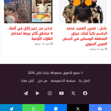
عاجل | تعيين العميد محمد
تحذير من خبير زلازل في أضنة..
الجاسم نائباً لقائد فيلق
4 مناطق أكثر عرضة لمخاطر
المنطقة الوسطى في الجيش
الهزات الأرضية
العربي السوري
منذ 15 ساعة
منذ 4 ساعات
© جميع الحقوق محفوظة تركيا عاجل 2026
اتصل بنا
سياسة الخصوصية
من نحن
أعلن معنا
‫X
فيسبوك
‫YouTube
انستقرام
‏Google
تيلقرام
Play