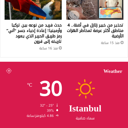
تحذير من خبير زلازل في أضنة.. 4
حدث فريد من نوعه بين تركيا
مناطق أكثر عرضة لمخاطر الهزات
وأرمينيا! إعادة إحياء جسر “آني”
الأرضية
رمز طريق الحرير الذي يعود
تاريخه إلى قرون
منذ 15 ساعة
منذ 16 ساعة
Weather
30
℃
Istanbul
32º - 25º
39%
4.86 كيلومتر/ساعة
سماء صافية