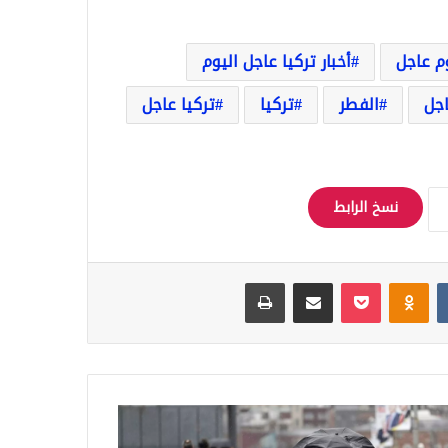
وم عاجل
أخبار تركيا عاجل اليوم
اجل
الفطر
تركيا
تركيا عاجل
نسخ الرابط
Odnoklassniki
‫Pocket
مشاركة عبر البريد
طباعة
ا..
ير