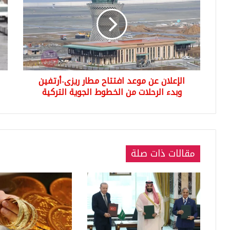
موعد
من
افتتاح
الأر
مطار
الج
ريزى-
حال
أرتفين
طق
وبدء
سيئ
الرحلات
خلا
الإعلان عن موعد افتتاح مطار ريزى-أرتفين
من
عطل
الخطوط
وبدء الرحلات من الخطوط الجوية التركية
الع
الجوية
(خر
التركية
الط
مقالات ذات صلة