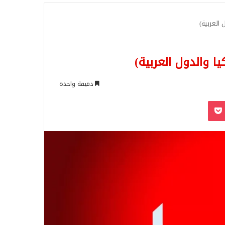
للبحث
دقيقة واحدة
‫Pocket
Odnoklassn