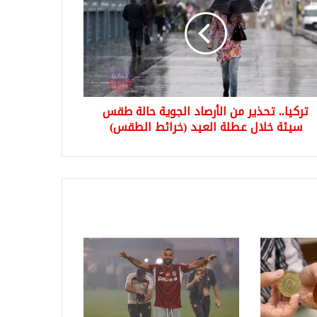
صاد
وية
ة
س
ة
ل
تركيا.. تحذير من الأرصاد الجوية حالة طقس
ة
يد
سيئة خلال عطلة العيد (خرائط الطقس)
ائط
قس)