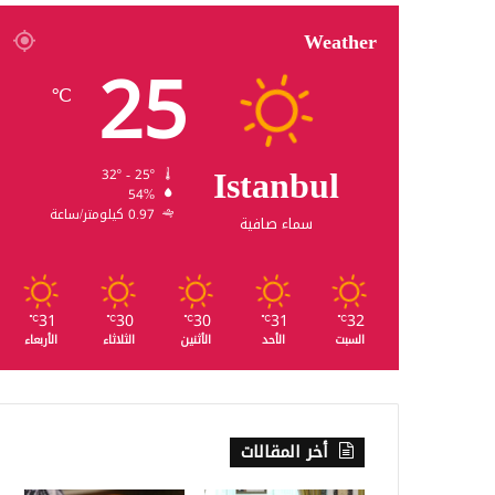
Weather
25
℃
Istanbul
32º - 25º
54%
0.97 كيلومتر/ساعة
سماء صافية
31
30
30
31
32
℃
℃
℃
℃
℃
السبت
الأحد
الأثنين
الثلاثاء
الأربعاء
أخر المقالات