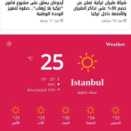
شركة طيران تركية تعلن عن
أردوغان يعلق على مشروع قانون
خصم 30% على تذاكر الطيران
“تركيا بلا إرهاب”.. خطوة لتعزيز
والأمتعة داخل تركيا
الوحدة الوطنية
منذ 10 ساعات
منذ 11 ساعة
Weather
25
℃
Istanbul
33º - 25º
94%
3.64 كيلومتر/ساعة
سماء صافية
29
29
30
34
33
℃
℃
℃
℃
℃
الخميس
الجمعة
السبت
الأحد
الأثنين