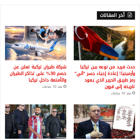
أخر المقالات
حدث فريد من نوعه بين تركيا
شركة طيران تركية تعلن عن
وأرمينيا! إعادة إحياء جسر “آني”
خصم 30% على تذاكر الطيران
رمز طريق الحرير الذي يعود
والأمتعة داخل تركيا
تاريخه إلى قرون
منذ 10 ساعات
منذ 10 ساعات