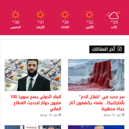
30
31
30
32
29
℃
℃
℃
℃
℃
الأحد
الأثنين
الثلاثاء
الأربعاء
الخميس
أخر المقالات
سر جديد في “شلال الدم”
البنك الدولي يمنح سوريا 100
بأنتاركتيكا.. علماء يكشفون آثار
مليون دولار لتحديث القطاع
حياة مجهرية
المالي
منذ 12 ساعة
منذ 12 ساعة