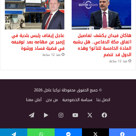
هاكان فيدان يكشف تفاصيل
عاجل إيقاف رئيس بلدية في
اتفاق مكة الدفاعي.. هل يشبه
إزمير عن مهامه بعد توقيفه
المادة الخامسة للناتو؟ وهذه
في قضية فساد ورشوة
الدول قد تنضم
منذ 12 ساعة
منذ 12 ساعة
© جميع الحقوق محفوظة تركيا عاجل 2026
اتصل بنا
سياسة الخصوصية
من نحن
أعلن معنا
‫X
فيسبوك
‫YouTube
انستقرام
‏Google
تيلقرام
Play