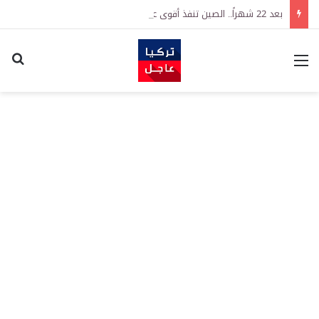
بعد 22 شهراً.. الصين تنفذ أقوى عملية شراء للذهب منذ أكتوبر 2023
القائمة
اكت