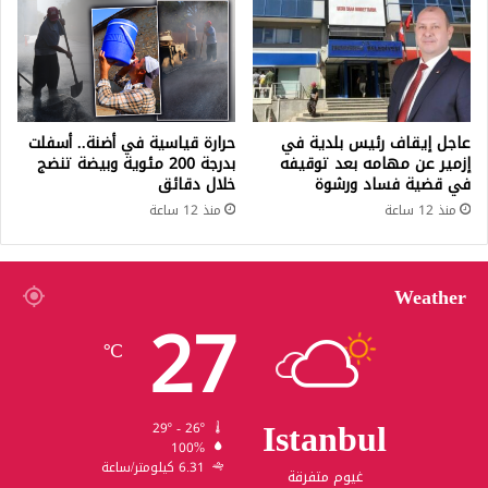
عاجل إيقاف رئيس بلدية في
حرارة قياسية في أضنة.. أسفلت
إزمير عن مهامه بعد توقيفه
بدرجة 200 مئوية وبيضة تنضج
في قضية فساد ورشوة
خلال دقائق
منذ 12 ساعة
منذ 12 ساعة
Weather
27
℃
Istanbul
29º - 26º
100%
6.31 كيلومتر/ساعة
غيوم متفرقة