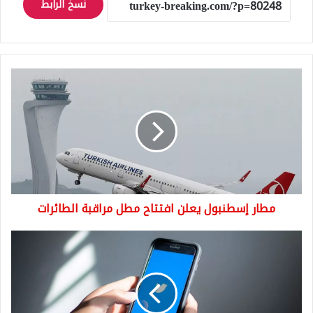
نسخ الرابط
مطار
إسطنبول
يعلن
افتتاح
مطل
مراقبة
الطائرات
مطار إسطنبول يعلن افتتاح مطل مراقبة الطائرات
ثلاثة
ميزات
جديدة
يطرحها
تويتر
twitter