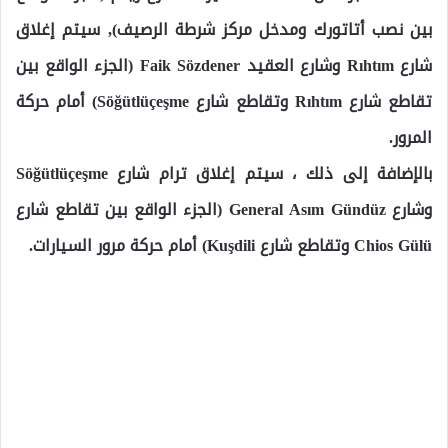
بين نصب أتاتورك ومدخل مركز شرطة الرصيف), سيتم إغلاق
شارع Rıhtım وشارع العقيد Faik Sözdener (الجزء الواقع بين
تقاطع شارع Rıhtım وتقاطع شارع Söğütlüçeşme) أمام حركة
المرور.
بالإضافة إلى ذلك ، سيتم إغلاق ترام شارع Söğütlüçeşme
وشارع General Asım Gündüz (الجزء الواقع بين تقاطع شارع
Chios Gülü وتقاطع شارع Kuşdili) أمام حركة مرور السيارات.