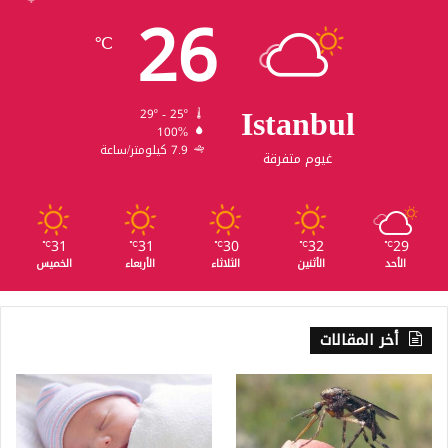
26
℃
Istanbul
29º - 25º
100%
7.9 كيلومتر/ساعة
غيوم متفرقة
31
31
30
32
29
℃
℃
℃
℃
℃
الأحد
الأثنين
الثلاثاء
الأربعاء
الخميس
أخر المقالات