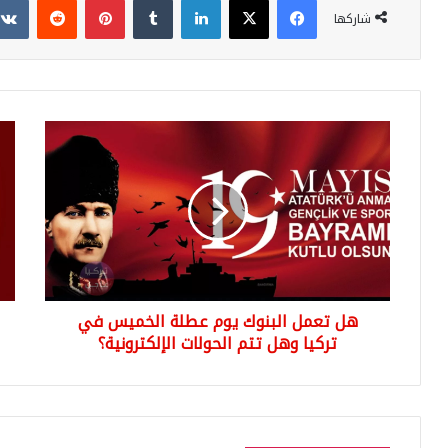
شاركها
هل
عاج
تعمل
تركي
البنوك
تشت
يوم
حل
عطلة
مخا
الخميس
الأم
في
قبل
تركيا
انض
وهل
فنل
هل تعمل البنوك يوم عطلة الخميس في
تتم
وال
الحولات
تركيا وهل تتم الحولات الإلكترونية؟
الى
الإلكترونية؟
النا