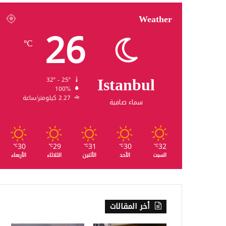
Weather
26
℃
Istanbul
32º - 25º
100%
2.27 كيلومتر/ساعة
سماء صافية
30
29
31
30
32
℃
℃
℃
℃
℃
السبت
الأحد
الأثنين
الثلاثاء
الأربعاء
أخر المقالات