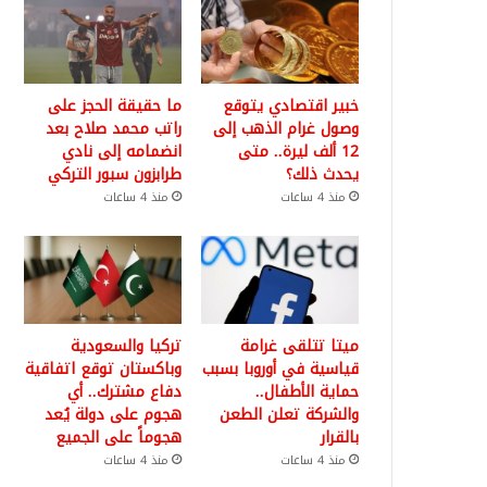
خبير اقتصادي يتوقع
ما حقيقة الحجز على
وصول غرام الذهب إلى
راتب محمد صلاح بعد
12 ألف ليرة.. متى
انضمامه إلى نادي
يحدث ذلك؟
طرابزون سبور التركي
منذ 4 ساعات
منذ 4 ساعات
ميتا تتلقى غرامة
تركيا والسعودية
قياسية في أوروبا بسبب
وباكستان توقع اتفاقية
حماية الأطفال..
دفاع مشترك.. أي
والشركة تعلن الطعن
هجوم على دولة يُعد
بالقرار
هجوماً على الجميع
منذ 4 ساعات
منذ 4 ساعات