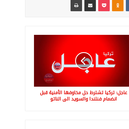
ل:
ا
رط
وفها
نية
مام
ندا
عاجل: تركيا تشترط حل مخاوفها الأمنية قبل
سويد
انضمام فنلندا والسويد الى الناتو
تو