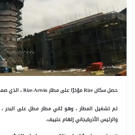
حصل سكان Rize مؤخرًا على مطار Rize-Artvin ، الذي صممته وزارة النقل والبنية التحتية.
تم تشغيل المطار ، وهو ثاني مطار مطل على البحر ، 
والرئيس الأذربايجاني إلهام علييف.