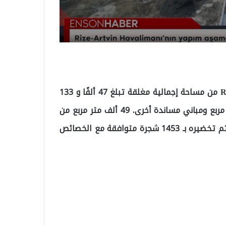
وفقًا لما ترجم موقع تركيا عاجل ، يتكون مطار Rize-Artvin من مساحة إجمالية مغلقة تبلغ 47 ألفًا و 133
مترًا مربعًا ، بما في ذلك مبنى صالة بمساحة 32 ألف متر مربع ومباني مساندة أخرى. 49 ألف متر مربع من
المطار ، الذي تبلغ مساحته أكثر من 135 ألف متر مربع ، تم تخضيره بـ 1453 شجرة متوافقة مع الخصائص