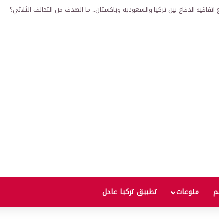
لى 12 ألف ليرة.. متى يحدث ذلك؟
لم
منوعات
تطبيق تركيا عاجل