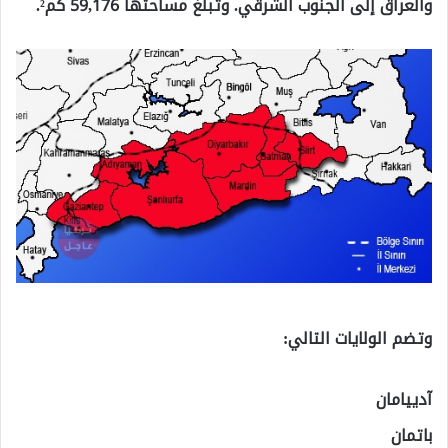
والعراق إلى الجنوب الشرقي. وتبلغ مساحتها 59,176 كم².
وتضم الولايات التالي:
آدييامان
باتمان