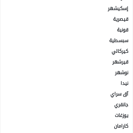
إسكيشهر
قيصرية
قونية
سبسطية
كيركالي
قيرشهر
نوشهر
نيدا
آق سراي
جانقري
يوزغات
كارامان