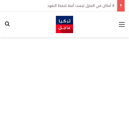
8 أماكن في المنزل ليست آمنة لحفظ النقود
القائمة
اكت