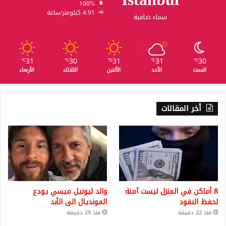
100%
4.91 كيلومتر/ساعة
سماء صافية
31
30
31
31
30
℃
℃
℃
℃
℃
السبت
الأحد
الأثنين
الثلاثاء
الأربعاء
أخر المقالات
8 أماكن في المنزل ليست آمنة
والد ليونيل ميسي يودع
لحفظ النقود
المونديال الى الأبد
منذ 22 دقيقة
منذ 29 دقيقة