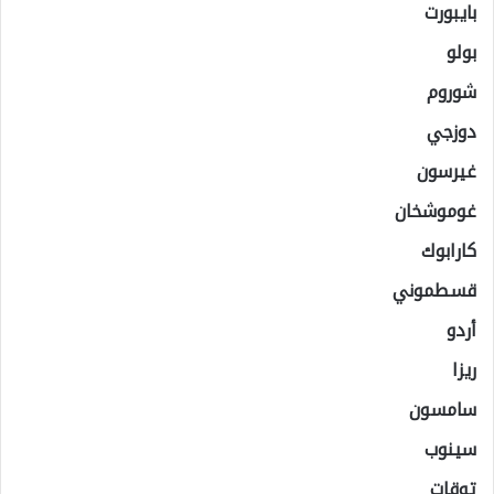
بايبورت
بولو
شوروم
دوزجي
غيرسون
غوموشخان
كارابوك
قسطموني
أردو
ريزا
سامسون
سينوب
توقات