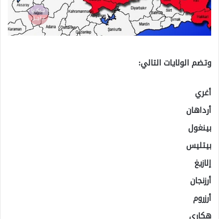
وتضم الولايات التالي:
أغري
أرداهان
بينغول
بيتليس
إلازيغ
أرزنجان
أرزروم
هكاري