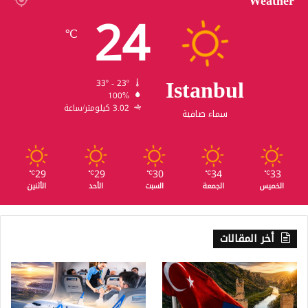
Weather
24
℃
Istanbul
33º - 23º
100%
3.02 كيلومتر/ساعة
سماء صافية
29
29
30
34
33
℃
℃
℃
℃
℃
الخميس
الجمعة
السبت
الأحد
الأثنين
أخر المقالات