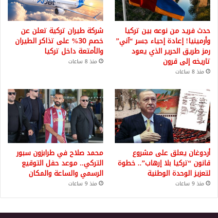
حدث فريد من نوعه بين تركيا
شركة طيران تركية تعلن عن
وأرمينيا! إعادة إحياء جسر “آني”
خصم 30% على تذاكر الطيران
رمز طريق الحرير الذي يعود
والأمتعة داخل تركيا
تاريخه إلى قرون
منذ 8 ساعات
منذ 8 ساعات
أردوغان يعلق على مشروع
محمد صلاح في طرابزون سبور
قانون “تركيا بلا إرهاب”.. خطوة
التركي.. موعد حفل التوقيع
لتعزيز الوحدة الوطنية
الرسمي والساعة والمكان
منذ 9 ساعات
منذ 9 ساعات