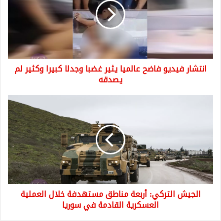
عالميا
يثير
غضبا
وجدلا
كبيرا
وكثير
انتشار فيديو فاضح عالميا يثير غضبا وجدلا كبيرا وكثير لم
لم
يصدقه
يصدقه
الجيش
التركي:
أربعة
مناطق
مستهدفة
خلال
العملية
العسكرية
القادمة
الجيش التركي: أربعة مناطق مستهدفة خلال العملية
في
سوريا
العسكرية القادمة في سوريا