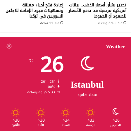
تحذير بشأن أسعار الذهب.. بيانات
إعادة فتح أحياء مغلقة
أمريكية مرتقبة قد تدفع الأسعار
وتسهيلات قيود الإقامة للاجئين
للصعود أو الهبوط
السوريين في تركيا
منذ ساعة واحدة
منذ 11 ساعة
Weather
26
℃
Istanbul
26º - 25º
100%
5.33 كيلومتر/ساعة
سماء صافية
30
30
34
33
26
℃
℃
℃
℃
℃
الخميس
الجمعة
السبت
الأحد
الأثنين