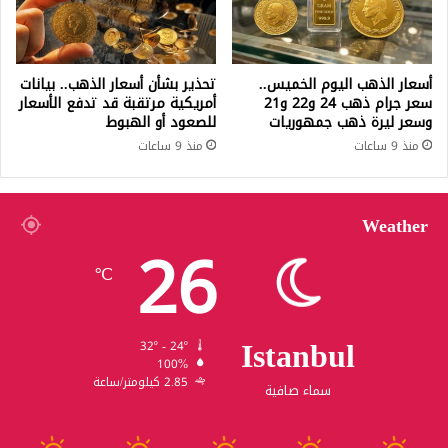
أسعار الذهب اليوم الخميس..
تحذير بشأن أسعار الذهب.. بيانات
سعر جرام ذهب 24 و22 و21
أمريكية مرتقبة قد تدفع الأسعار
وسعر ليرة ذهب جمهوريات
للصعود أو الهبوط
منذ 9 ساعات
منذ 9 ساعات
Weather
26
℃
Istanbul
32º - 24º
100%
2.85 كيلومتر/ساعة
سماء صافية