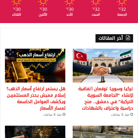
30
30
30
32
32
℃
℃
℃
℃
℃
الجمعة
السبت
الأحد
الأثنين
الثلاثاء
أخر المقالات
تركيا وسوريا توقعان اتفاقية
هل يستمر ارتفاع أسعار الذهب؟
لإنشاء “الجامعة السورية
إسلام مميش يحذر المستثمرين
التركية” في دمشق.. منح
ويكشف العوامل الحاسمة
دراسية واعتراف بالشهادات
لمسار الأسعار
منذ 8 ساعات
منذ 8 ساعات