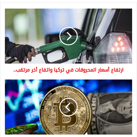
ارتفاع
أسعار
المحروقات
في
تركيا
واتفاع
أخر
مرتقب..
ارتفاع أسعار المحروقات في تركيا واتفاع أخر مرتقب..
توقف
موقع
تداول
عملات
مشفرة
وقلق
كبير
من
المتداولين