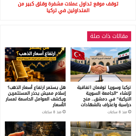
توقف موقع تداول عملات مشفرة وقلق كبير من
في
تركيا
المتداولين في تركيا
مقالات ذات صلة
تركيا وسوريا توقعان اتفاقية
هل يستمر ارتفاع أسعار الذهب؟
لإنشاء “الجامعة السورية
إسلام مميش يحذر المستثمرين
التركية” في دمشق.. منح
ويكشف العوامل الحاسمة لمسار
دراسية واعتراف بالشهادات
الأسعار
منذ 8 ساعات
منذ 8 ساعات