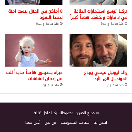
تركيا توسع استثمارات الطاقة
8 أماكن في المنزل ليست آمنة
في 3 قارات وتكشف هدفاً كبيراً
لحفظ النقود
منذ ساعة واحدة
منذ ساعة واحدة
والد ليونيل ميسي يودع
خبراء يقترحون هاتفاً جديداً للحد
المونديال الى الأبد
من إدمان الشاشات
منذ ساعتين
منذ ساعتين
© جميع الحقوق محفوظة تركيا عاجل 2026
اتصل بنا
سياسة الخصوصية
من نحن
أعلن معنا