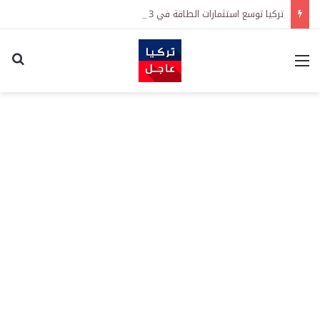
تركيا توسع استثمارات الطاقة في 3 قارات وتكشف هدفاً كبيراً
القائمة
اكت