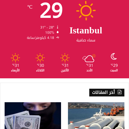
29
℃
Istanbul
31º - 28º
100%
4.18 كيلومتر/ساعة
سماء صافية
31
30
31
31
29
℃
℃
℃
℃
℃
السبت
الأحد
الأثنين
الثلاثاء
الأربعاء
أخر المقالات