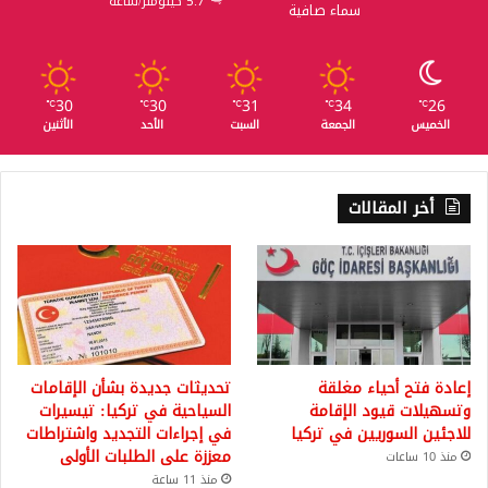
5.7 كيلومتر/ساعة
سماء صافية
30
30
31
34
26
℃
℃
℃
℃
℃
الخميس
الجمعة
السبت
الأحد
الأثنين
أخر المقالات
إعادة فتح أحياء مغلقة
تحديثات جديدة بشأن الإقامات
وتسهيلات قيود الإقامة
السياحية في تركيا: تيسيرات
للاجئين السوريين في تركيا
في إجراءات التجديد واشتراطات
معززة على الطلبات الأولى
منذ 10 ساعات
منذ 11 ساعة