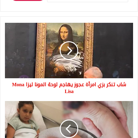
شاب
تنكر
بزي
امرأة
عجوز
يهاجم
لوحة
المونا
ليزا
شاب تنكر بزي امرأة عجوز يهاجم لوحة المونا ليزا Mona
Mona
Lisa
Lisa
حرق
يد
طفلة
صغيرة
حتى
العظم