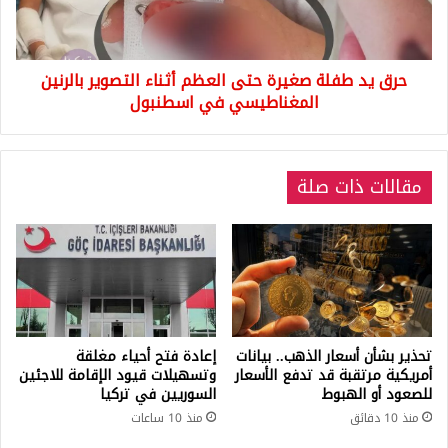
أثناء
التصوير
بالرنين
حرق يد طفلة صغيرة حتى العظم أثناء التصوير بالرنين
المغناطيسي
في
المغناطيسي في اسطنبول
اسطنبول
مقالات ذات صلة
تحذير بشأن أسعار الذهب.. بيانات
إعادة فتح أحياء مغلقة
أمريكية مرتقبة قد تدفع الأسعار
وتسهيلات قيود الإقامة للاجئين
للصعود أو الهبوط
السوريين في تركيا
منذ 10 دقائق
منذ 10 ساعات