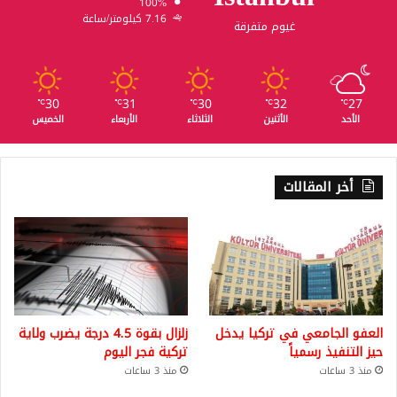
100%
7.16 كيلومتر/ساعة
غيوم متفرقة
30
31
30
32
27
℃
℃
℃
℃
℃
الأحد
الأثنين
الثلاثاء
الأربعاء
الخميس
أخر المقالات
العفو الجامعي في تركيا يدخل
زلزال بقوة 4.5 درجة يضرب ولاية
حيز التنفيذ رسمياً
تركية فجر اليوم
منذ 3 ساعات
منذ 3 ساعات