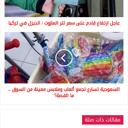
المازوت
/
الديزل
عاجل ارتفاع قادم على سعر لتر المازوت / الديزل في تركيا
في
تركيا
السعودية
تسارع
لجمع
ألعاب
وملابس
معينة
من
السوق
..
السعودية تسارع لجمع ألعاب وملابس معينة من السوق ..
ما
القصة؟
ما القصة؟
مقالات ذات صلة