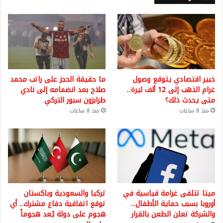
خبير اقتصادي يتوقع وصول
ما حقيقة الحجز على راتب محمد
غرام الذهب إلى 12 ألف ليرة..
صلاح بعد انضمامه إلى نادي
متى يحدث ذلك؟
طرابزون سبور التركي
منذ 8 ساعات
منذ 8 ساعات
ميتا تتلقى غرامة قياسية في
تركيا والسعودية وباكستان
أوروبا بسبب حماية الأطفال..
توقع اتفاقية دفاع مشترك.. أي
والشركة تعلن الطعن بالقرار
هجوم على دولة يُعد هجوماً