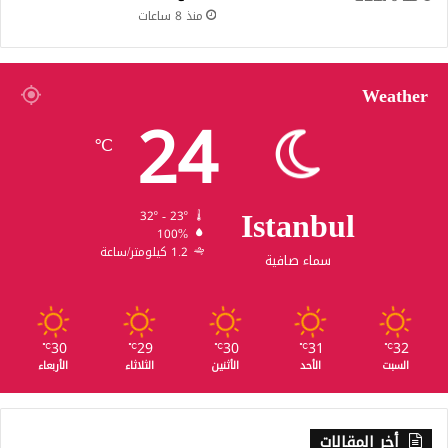
منذ 8 ساعات
Weather
24
℃
Istanbul
32º - 23º
100%
1.2 كيلومتر/ساعة
سماء صافية
30
29
30
31
32
℃
℃
℃
℃
℃
السبت
الأحد
الأثنين
الثلاثاء
الأربعاء
أخر المقالات