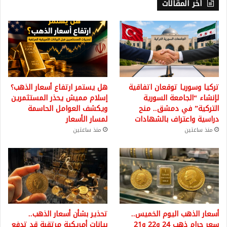
أخر المقالات
تركيا وسوريا توقعان اتفاقية
هل يستمر ارتفاع أسعار الذهب؟
لإنشاء “الجامعة السورية
إسلام مميش يحذر المستثمرين
التركية” في دمشق.. منح
ويكشف العوامل الحاسمة
دراسية واعتراف بالشهادات
لمسار الأسعار
منذ ساعتين
منذ ساعتين
أسعار الذهب اليوم الخميس..
تحذير بشأن أسعار الذهب..
سعر جرام ذهب 24 و22 و21
بيانات أمريكية مرتقبة قد تدفع