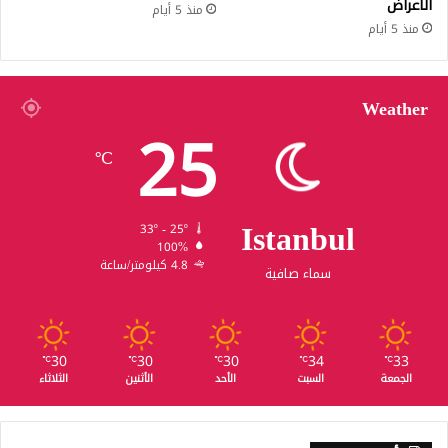
الأعراض
منذ 5 أيام
منذ 5 أيام
Weather
25
℃
Istanbul
33º - 25º
100%
4.8 كيلومتر/ساعة
سماء صافية
30
30
30
34
33
℃
℃
℃
℃
℃
الجمعة
السبت
الأحد
الأثنين
الثلاثاء