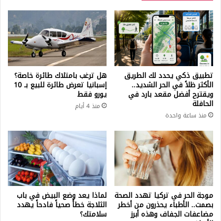
تطبيق ذكي يحدد لك الطريق
هل ترغب بامتلاك طائرة خاصة؟
الأكثر ظلاً في الحر الشديد..
إسبانيا تعرض طائرة للبيع بـ 10
ويقترح أفضل مقعد بارد في
يورو فقط
الحافلة
منذ 4 أيام
منذ ساعة واحدة
موجة الحر في تركيا تهدد الصحة
لماذا يعد وضع البيض في باب
بصمت.. الأطباء يحذرون من أخطر
الثلاجة خطأً صحياً فادحاً يهدد
مضاعفات الجفاف وهذه أبرز
سلامتك؟