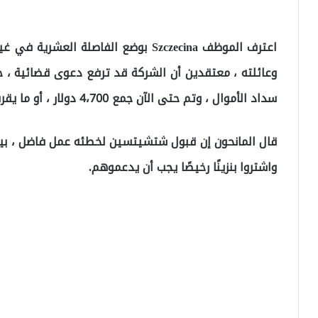
اعترف الموظف Szczecina بوضع الفاصلة ا
وعائلته ، معتقدين أن الشركة قد ترفع دعوى قضائية ، حم
سداد الأموال ، وتم حتى الآن جمع 4،700 دولار ، أو ما يقرب من 82 ألف ليرة تركية.
قال المانحون إن قبول شتشيتسين لخطئه عمل فاضل ، بينم
واشتروا بنزينًا رخيصًا يجب أن يدعموهم.