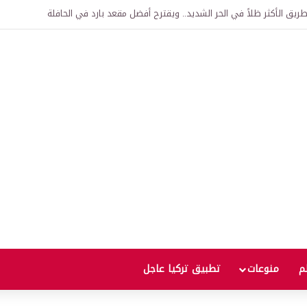
اقية لإنشاء “الجامعة السورية التركية” في دمشق.. منح دراسية واعتراف بالشهادات
لم
منوعات
تطبيق تركيا عاجل