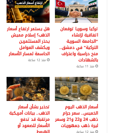
تركيا وسوريا توقعان
هل يستمر ارتفاع أسعار
اتفاقية لإنشاء
الذهب؟ إسلام مميش
“الجامعة السورية
يحذر المستثمرين
التركية” في دمشق..
ويكشف العوامل
منح دراسية واعتراف
الحاسمة لمسار الأسعار
بالشهادات
منذ 12 ساعة
منذ 11 ساعة
أسعار الذهب اليوم
تحذير بشأن أسعار
الخميس.. سعر جرام
الذهب.. بيانات أمريكية
ذهب 24 و22 و21 وسعر
مرتقبة قد تدفع
ليرة ذهب جمهوريات
الأسعار للصعود أو
الهبوط
منذ 12 ساعة