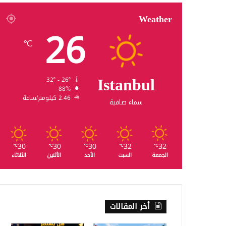
Weather
26
℃
Istanbul
32º - 26º
88%
2.46 كيلومتر/ساعة
سماء صافية
30
30
30
32
32
℃
℃
℃
℃
℃
الجمعة
السبت
الأحد
الأثنين
الثلاثاء
أخر المقالات