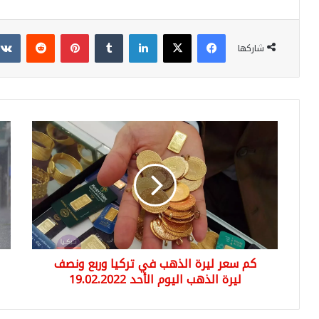
فيسبوك
‫X
لينكدإن
بينتيريست
شاركها
كم
14
سعر
ولا
ليرة
ترك
الذهب
مقب
في
على
تركيا
أمط
وربع
غزي
ونصف
وال
ليرة
الج
كم سعر ليرة الذهب في تركيا وربع ونصف
الذهب
تحذ
اليوم
ليرة الذهب اليوم الأحد 19.02.2022
الأحد
19.02.2022