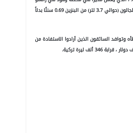
كوردوفا ، كاليفورنيا ، الولايات المتحدة الأمريكية ، سعر الجالون (حوالي 3.7 لتر) من البنزين 0.69 سنتًا بدلاً
أدرك العامل خطأه وتوافد السائقون الذين أرادوا الاستفادة من