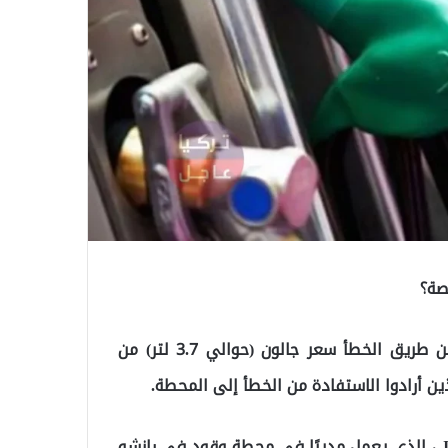
عندما كتب موظف محطة بنزين في الولايات المتحدة عن طريق الخطأ سعر جالون (حوالي 3.7 لتر) من
ووفقاً لما ترجمه “موقع تركيا عاجل”, كتب John Szczecina ، الذي يعمل مديرًا في محطة وقود في رانشو