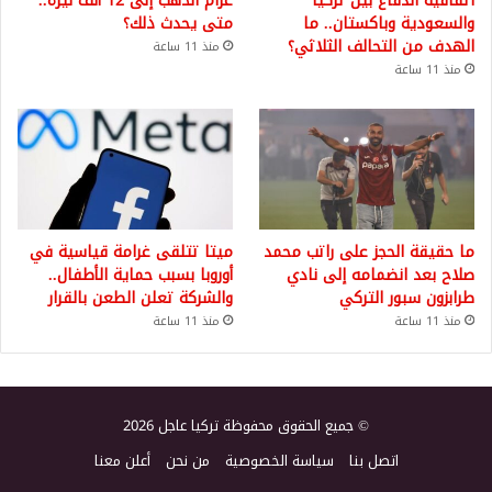
اتفاقية الدفاع بين تركيا
غرام الذهب إلى 12 ألف ليرة..
والسعودية وباكستان.. ما
متى يحدث ذلك؟
الهدف من التحالف الثلاثي؟
منذ 11 ساعة
منذ 11 ساعة
ما حقيقة الحجز على راتب محمد
ميتا تتلقى غرامة قياسية في
صلاح بعد انضمامه إلى نادي
أوروبا بسبب حماية الأطفال..
طرابزون سبور التركي
والشركة تعلن الطعن بالقرار
منذ 11 ساعة
منذ 11 ساعة
© جميع الحقوق محفوظة تركيا عاجل 2026
اتصل بنا
سياسة الخصوصية
من نحن
أعلن معنا