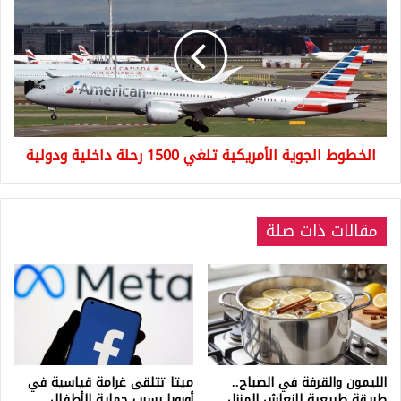
الجوية
الأمريكية
تلغي
1500
رحلة
داخلية
ودولية
الخطوط الجوية الأمريكية تلغي 1500 رحلة داخلية ودولية
مقالات ذات صلة
الليمون والقرفة في الصباح..
ميتا تتلقى غرامة قياسية في
طريقة طبيعية لإنعاش المنزل
أوروبا بسبب حماية الأطفال..