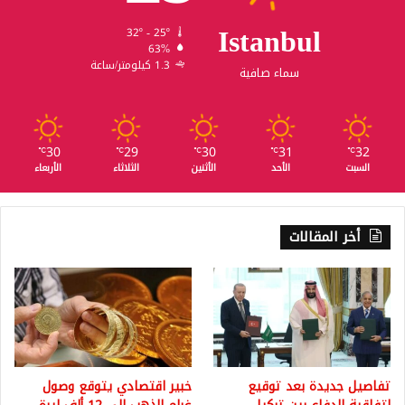
Istanbul
32º - 25º
63%
1.3 كيلومتر/ساعة
سماء صافية
30
29
30
31
32
℃
℃
℃
℃
℃
السبت
الأحد
الأثنين
الثلاثاء
الأربعاء
أخر المقالات
تفاصيل جديدة بعد توقيع
خبير اقتصادي يتوقع وصول