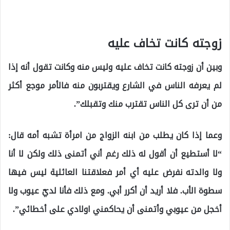
زوجته كانت تخاف عليه
وبين أن زوجته كانت تخاف عليه وليس منه وكانت تقول أنه إذا
لم يعرفه الناس في الشارع ويقتربون منه فالأمر موجع أكثر
من أن ترى كل الناس تقترب منك وتقبلك”.
وعما إذا كان يطلب من ابنه الزواج من امرأة تشبه أمه قال:
“لا أستطيع أن أقول له ذلك رغم أني أتمنى ذلك ولكن لا أنا
ولا والدته نفرض عليه أي أمر فعلاقتنا العائلية ليس فيها
سطوة الأب. فلا أريد أن أكرر أبي. ومع ذلك فأنا لديّ عيوب ولا
أخجل من عيوبي وأتمنى أن يحاكمني اولادي على أخطائي”.