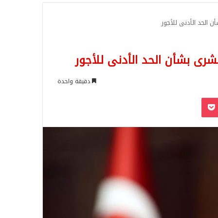
للبحث
 الحد الأدنى للأجور
رى بشأن الحد الأدنى للأجور
دقيقة واحدة
‫Pocket
Odnoklassn