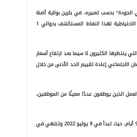
الجودة” بحسب تعبيره، في بئرين بولاية أضنة
التركية بعد عمليات تنقيب متواصلة، حيث بلغت القيمة الاحتياطية لهذا النفاط المستكشف بحوالي 1
تي ينتظرها الكثيرون لا سيما بعد ارتفاع أسعار
ان الاجتماعي إعادة تقييم الحد الأدنى من خلال
لعمل الذين يوظفون عددًا معينًا من الموظفين،
كما أعلن الرئيس أردوغان تمديد عطلة عيد الأضحى إلى 9 أيام، حيث تبدأ في 9 يوليو 2022 وتنتهي في