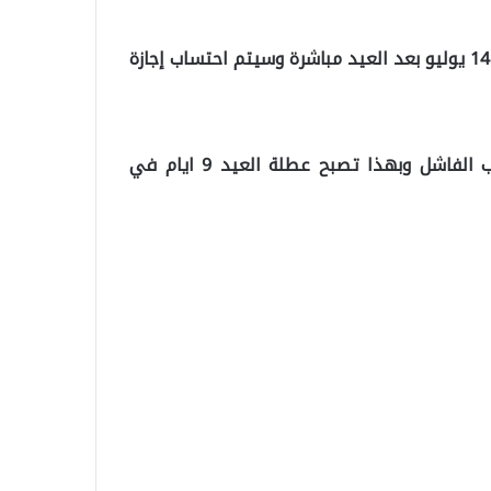
حيث أعلن أن الدوائر الحكومية ستكون مغلقة بتاريخ 13 و 14 يوليو بعد العيد مباشرة وسيتم احتساب إجازة
جدير بالذكر أن الجمعة 15 تموز هو نفسه ذكرى الانقلاب الفاشل وبهذا تصبح عطلة العيد 9 ايام في