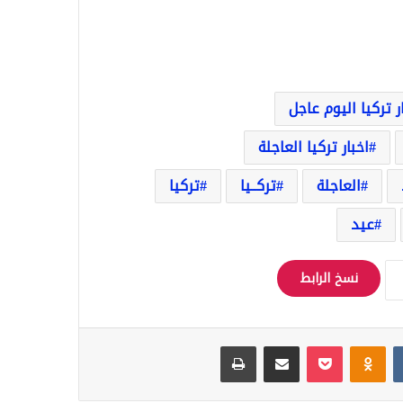
ر تركيا اليوم عاجل
اخبار تركيا العاجلة
العاجلة
تركــيا
تركيا
عيد
نسخ الرابط
Odnoklassniki
‫Pocket
مشاركة عبر البريد
طباعة