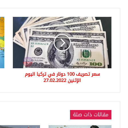
سعر
شر
تصريف
انت
100
الم
دولار
في
في
الما
تركيا
إلي
اليوم
بلد
الإثنين
أور
27.02.2022
آخر
سعر تصريف 100 دولار في تركيا اليوم
الإثنين 27.02.2022
مقالات ذات صلة