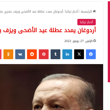
الرئيسية
/
أخبار تركيا
/
أردوغان يمدد عطلة عيد الأضحى ويزف بشرى بشأن
أخبار تركيا
أردوغان يمدد عطلة عيد الأضحى ويزف بش
الإثنين, 27 يونيو, 2022
فيسبوك
‫X
لينكدإن
بينتيريست
iki