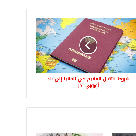
وط
قال
قيم
نيا
وبي
شروط انتقال المقيم في المانيا إلي بلد
أوروبي آخر