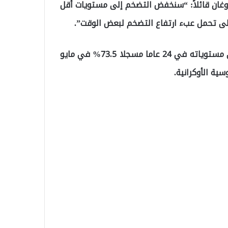
ء الذي استمر 4 ساعات صرح أردوغان قائلاً: “سنخفض التضخم إلى مستويات أقل
وكان معدل التضخم السنوي في تركيا قد وصل إلى أعلى مستوياته في 24 عاما مسجلا 73.5% في مايو