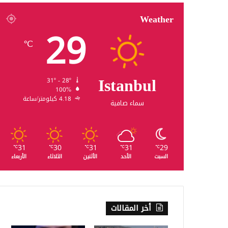
Weather
29
℃
Istanbul
31º - 28º
100%
4.18 كيلومتر/ساعة
سماء صافية
31
30
31
31
29
℃
℃
℃
℃
℃
السبت
الأحد
الأثنين
الثلاثاء
الأربعاء
أخر المقالات