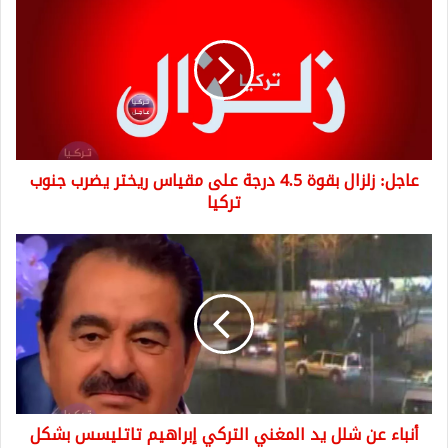
زلزال
بقوة
4.5
درجة
على
مقياس
ريختر
يضرب
عاجل: زلزال بقوة 4.5 درجة على مقياس ريختر يضرب جنوب
جنوب
تركيا
تركيا
أنباء
عن
شلل
يد
المغني
التركي
إبراهيم
تاتليسس
بشكل
أنباء عن شلل يد المغني التركي إبراهيم تاتليسس بشكل
كامل