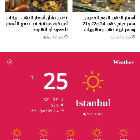
أسعار الذهب اليوم الخميس..
تحذير بشأن أسعار الذهب.. بيانات
سعر جرام ذهب 24 و22 و21
أمريكية مرتقبة قد تدفع الأسعار
وسعر ليرة ذهب جمهوريات
للصعود أو الهبوط
منذ 12 ساعة
منذ 12 ساعة
Weather
25
℃
Istanbul
32º - 25º
98%
2.4 كيلومتر/ساعة
سماء صافية