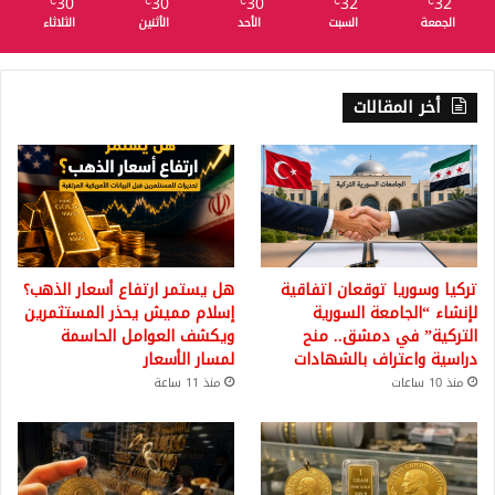
30
30
30
32
32
℃
℃
℃
℃
℃
الجمعة
السبت
الأحد
الأثنين
الثلاثاء
أخر المقالات
تركيا وسوريا توقعان اتفاقية
هل يستمر ارتفاع أسعار الذهب؟
لإنشاء “الجامعة السورية
إسلام مميش يحذر المستثمرين
التركية” في دمشق.. منح
ويكشف العوامل الحاسمة
دراسية واعتراف بالشهادات
لمسار الأسعار
منذ 10 ساعات
منذ 11 ساعة