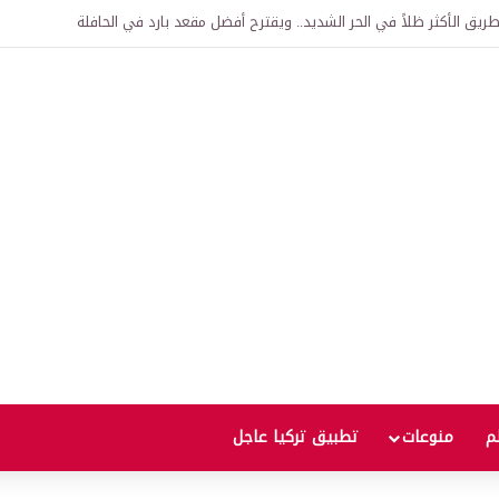
اقية لإنشاء “الجامعة السورية التركية” في دمشق.. منح دراسية واعتراف بالشهادات
لم
منوعات
تطبيق تركيا عاجل