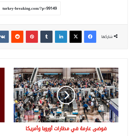
فيسبوك
‫X
لينكدإن
بينتيريست
شاركها
فوضى
عاج
عارمة
هج
في
مس
مطارات
على
أوروبا
مرك
وأمريكا
تجا
في
الد
يخل
فوضى عارمة في مطارات أوروبا وأمريكا
قتل
وجر