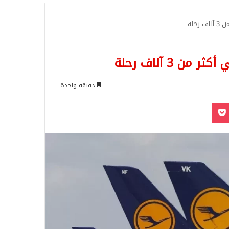
للبحث
دقيقة واحدة
‫Pocket
Odnoklassn