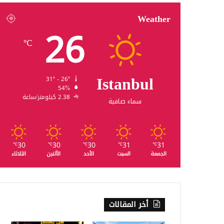
Weather
26
℃
Istanbul
31º - 26º
54%
2.38 كيلومتر/ساعة
سماء صافية
30
30
30
31
31
℃
℃
℃
℃
℃
الجمعة
السبت
الأحد
الأثنين
الثلاثاء
أخر المقالات