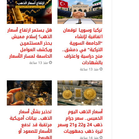
تركيا وسوريا توقعان
هل يستمر ارتفاع أسعار
اتفاقية لإنشاء
الذهب؟ إسلام مميش
“الجامعة السورية
يحذر المستثمرين
التركية” في دمشق..
ويكشف العوامل
منح دراسية واعتراف
الحاسمة لمسار الأسعار
بالشهادات
منذ 13 ساعة
منذ 13 ساعة
أسعار الذهب اليوم
تحذير بشأن أسعار
الخميس.. سعر جرام
الذهب.. بيانات أمريكية
ذهب 24 و22 و21 وسعر
مرتقبة قد تدفع
ليرة ذهب جمهوريات
الأسعار للصعود أو
الهبوط
منذ 14 ساعة