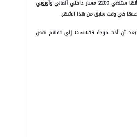
وبحسب ما ترجمه “موقع تركيا عاجل”, أعلنت لوفتهانزا أنها ستلغي 2200 مسار داخلي ألماني وأوروبي
وبالتالي ، ألغت الشركة ما مجموعه 3100 رحلة طيران بعد أن أدت موجة Covid-19 إلى تفاقم نقص