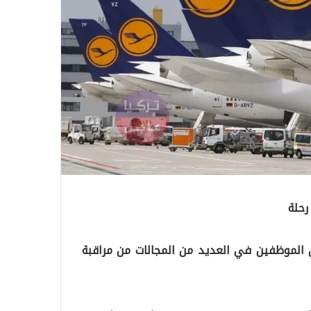
لألمانية Lufthansa، من نقص في الموظفين في العديد من المجالات من مراقبة