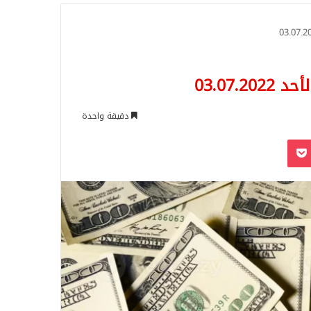
للبحث
دقيقة واحدة
‫Pocket
Odnoklassn