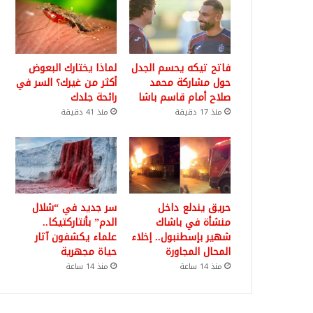
فاتح تيكه يحسم الجدل
لماذا يختارك البعوض
حول مشاركة محمد
أكثر من غيرك؟ السر في
صلاح أمام قاسم باشا
رائحة جلدك
منذ 17 دقيقة
منذ 41 دقيقة
حريق يندلع داخل
سر جديد في “شلال
منشأة في باشاك
الدم” بأنتاركتيكا..
شهير بإسطنبول.. إخلاء
علماء يكشفون آثار
المحال المجاورة
حياة مجهرية
منذ 14 ساعة
منذ 14 ساعة