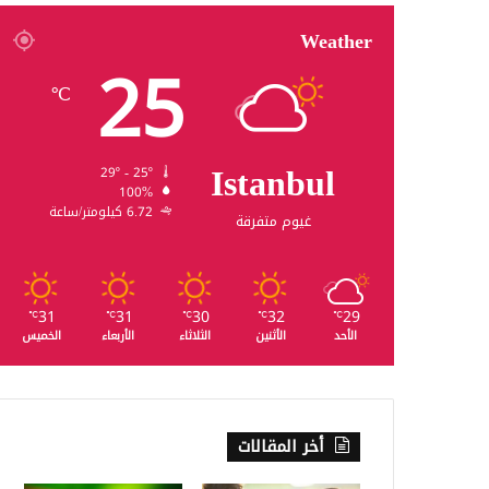
Weather
25
℃
Istanbul
29º - 25º
100%
6.72 كيلومتر/ساعة
غيوم متفرقة
31
31
30
32
29
℃
℃
℃
℃
℃
الأحد
الأثنين
الثلاثاء
الأربعاء
الخميس
أخر المقالات