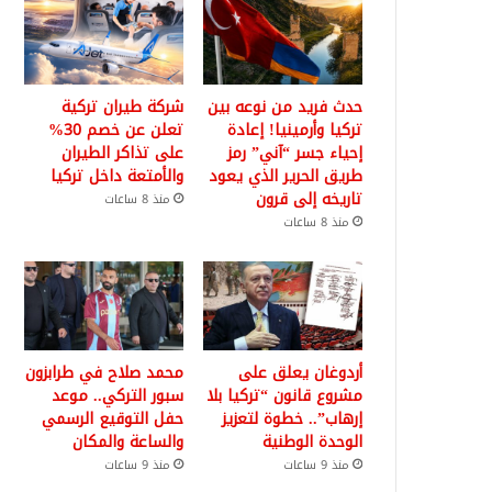
حدث فريد من نوعه بين
شركة طيران تركية
تركيا وأرمينيا! إعادة
تعلن عن خصم 30%
إحياء جسر “آني” رمز
على تذاكر الطيران
طريق الحرير الذي يعود
والأمتعة داخل تركيا
تاريخه إلى قرون
منذ 8 ساعات
منذ 8 ساعات
أردوغان يعلق على
محمد صلاح في طرابزون
مشروع قانون “تركيا بلا
سبور التركي.. موعد
إرهاب”.. خطوة لتعزيز
حفل التوقيع الرسمي
الوحدة الوطنية
والساعة والمكان
منذ 9 ساعات
منذ 9 ساعات