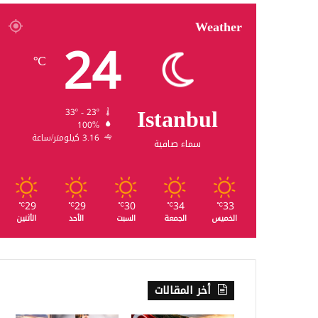
Weather
24
℃
Istanbul
33º - 23º
100%
3.16 كيلومتر/ساعة
سماء صافية
29
29
30
34
33
℃
℃
℃
℃
℃
الخميس
الجمعة
السبت
الأحد
الأثنين
أخر المقالات