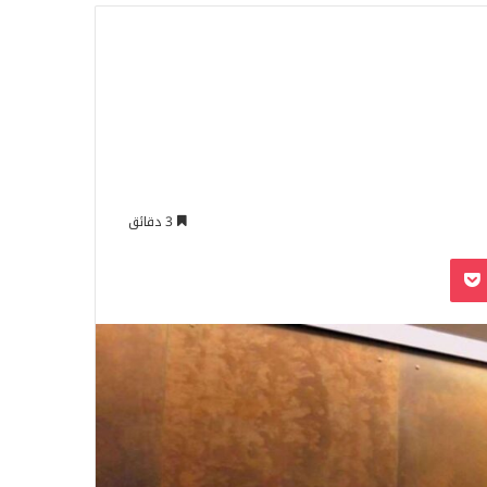
للبحث
3 دقائق
‫Pocket
Odnoklassn