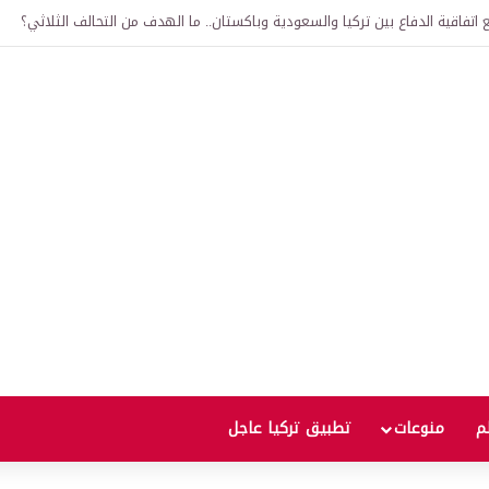
لى 12 ألف ليرة.. متى يحدث ذلك؟
لم
منوعات
تطبيق تركيا عاجل