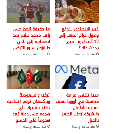
خبير اقتصادي يتوقع
ما حقيقة الحجز على
وصول غرام الذهب إلى
راتب محمد صلاح بعد
12 ألف ليرة.. متى
انضمامه إلى نادي
يحدث ذلك؟
طرابزون سبور التركي
منذ 58 دقيقة
منذ ساعة واحدة
ميتا تتلقى غرامة
تركيا والسعودية
قياسية في أوروبا بسبب
وباكستان توقع اتفاقية
حماية الأطفال..
دفاع مشترك.. أي
والشركة تعلن الطعن
هجوم على دولة يُعد
بالقرار
هجوماً على الجميع
منذ ساعة واحدة
منذ ساعة واحدة