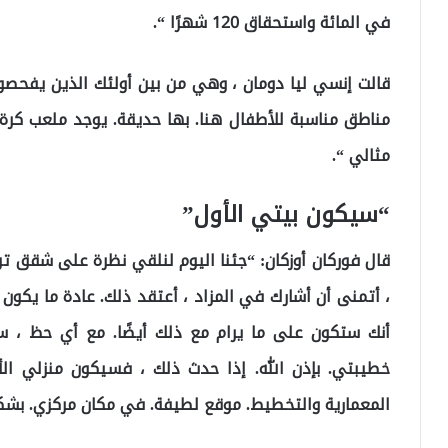
في المائة واستحقاق 120 شهرًا “.
قالت إنسي ليا دومان ، وهي من بين أولئك الذين يفحصون 
مناطق مناسبة للأطفال هنا. بها حديقة. يوجد ملعب كرة
مثالي “.
“سيكون بيتي الأول”
قال فوركان أوزكان: “جئنا اليوم لنلقي نظرة على شقق تو
، أتمنى أن أشارك في المزاد ، أعتقد ذلك. عادة ما يكون
أنك ستكون على ما يرام مع ذلك أيضًا. مع أي حظ ، س
خطيبتي. بإذن الله. إذا حدث ذلك ، فسيكون منزلي الأو
المعمارية والتخطيط. موقع لطيفة. في مكان مركزي. بشك