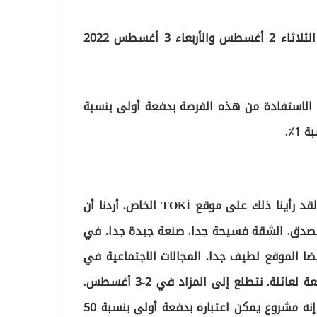
وفقًا للبيان الصادر عن TOKİ ، ستُعقد المزادات يومي الثلاثاء 2 أغسطس والأربعاء 3 أغسطس 2022
الاستفادة من هذه الفرصة بدفعة أولى بنسبة
قال دويغو دوغان دومان أحد الذين يبحثون عن منزل ، “لقد رأينا ذلك على موقع TOKİ الخاص. أردنا أن
 يصدق. الشقة فسيحة جدا. صنعة جيدة جدا. في
ضا الموقع لطيف جدا. المجالات الاجتماعية في
الموقع مفيدة للغاية. يمكن أن تكون مساحة معيشة رائعة لعائلة. نتطلع إلى المزاد في 2-3 أغسطس.
آمل أن نكون من المحظوظين. هناك سهولة في الدفع. إنه مشروع يمكن اعتباره بدفعة أولى بنسبة 50