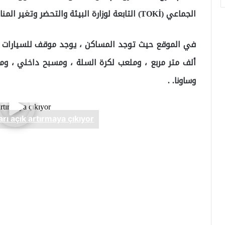
الجماعي (TOKİ) التابعة لوزارة البيئة والتحضر وتغير المناخ للمزاد في 02-03 أغسطس / أب 2022.
ألف متر مربع ، وملعب لكرة السلة ، ومسبح داخلي ، ومرك
وساونا. .