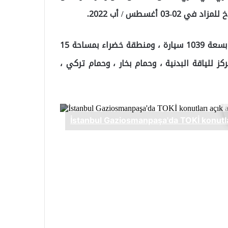
في الموقع حيث توجد المساكن ، يوجد موقف للسيارات بسعة 1039 سيارة ، ومنطقة خضراء بمساحة 15
ز للياقة البدنية ، وحمام بخار ، وحمام تركي ،