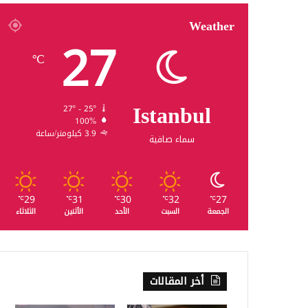
Weather
27
℃
Istanbul
27º - 25º
100%
3.9 كيلومتر/ساعة
سماء صافية
29
31
30
32
27
℃
℃
℃
℃
℃
الجمعة
السبت
الأحد
الأثنين
الثلاثاء
أخر المقالات