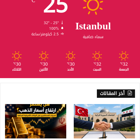
25
℃
Istanbul
32º - 25º
100%
2.5 كيلومتر/ساعة
سماء صافية
30
30
30
32
32
℃
℃
℃
℃
℃
الجمعة
السبت
الأحد
الأثنين
الثلاثاء
أخر المقالات