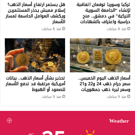
تركيا وسوريا توقعان اتفاقية
هل يستمر ارتفاع أسعار الذهب؟
لإنشاء “الجامعة السورية
إسلام مميش يحذر المستثمرين
التركية” في دمشق.. منح
ويكشف العوامل الحاسمة لمسار
دراسية واعتراف بالشهادات
الأسعار
منذ 8 ساعات
منذ 8 ساعات
أسعار الذهب اليوم الخميس..
تحذير بشأن أسعار الذهب.. بيانات
سعر جرام ذهب 24 و22 و21
أمريكية مرتقبة قد تدفع الأسعار
وسعر ليرة ذهب جمهوريات
للصعود أو الهبوط
منذ 9 ساعات
منذ 9 ساعات
Weather