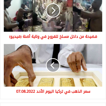
داخل
مسلخ
للفروج
في
ولاية
أضنة
(فيديو)
فضيحة من داخل مسلخ للفروج في ولاية أضنة (فيديو)
سعر
الذهب
في
تركيا
اليوم
الأحد
07.08.2022
سعر الذهب في تركيا اليوم الأحد 07.08.2022