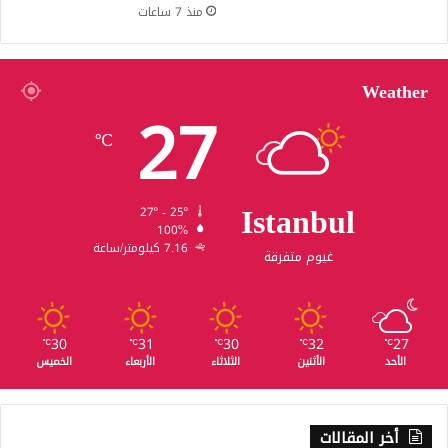
منذ 7 ساعات
Weather
27
℃
Istanbul
27º - 25º
100%
7.16 كيلومتر/ساعة
غيوم متفرقة
30
31
30
32
27
℃
℃
℃
℃
℃
الأحد
الأثنين
الثلاثاء
الأربعاء
الخميس
أخر المقالات