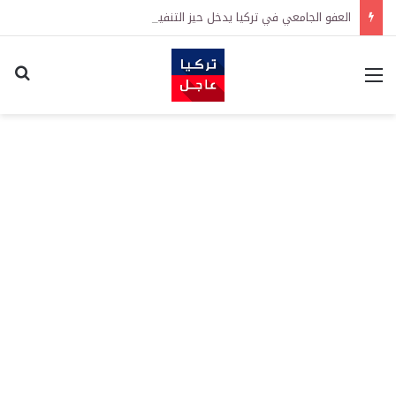
العفو الجامعي في تركيا يدخل حيز التنفيذ رسمياً
القائمة
اكت