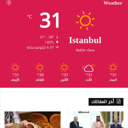
Weather
31
℃
Istanbul
31º - 28º
100%
6.37 كيلومتر/ساعة
سماء صافية
31
30
31
31
31
℃
℃
℃
℃
℃
السبت
الأحد
الأثنين
الثلاثاء
الأربعاء
أخر المقالات