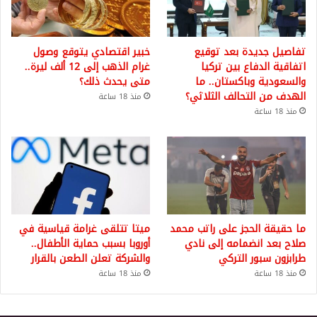
تفاصيل جديدة بعد توقيع
خبير اقتصادي يتوقع وصول
اتفاقية الدفاع بين تركيا
غرام الذهب إلى 12 ألف ليرة..
والسعودية وباكستان.. ما
متى يحدث ذلك؟
الهدف من التحالف الثلاثي؟
منذ 18 ساعة
منذ 18 ساعة
ما حقيقة الحجز على راتب محمد
ميتا تتلقى غرامة قياسية في
صلاح بعد انضمامه إلى نادي
أوروبا بسبب حماية الأطفال..
طرابزون سبور التركي
والشركة تعلن الطعن بالقرار
منذ 18 ساعة
منذ 18 ساعة