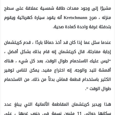
مشيرًا إلى وجود معدات طاقة شمسية عملاقة على سطح
منزله ، صرح Kretschmann أنه يقود سيارة كهربائية ويقوم
بتدفئة غرفة واحدة كعادة صحية.
عندما سئل عما إذا كان قد أخذ حمامًا باردًا ، قدم كريتشمان
إجابة مفاجئة. قال كريتشمان إنه قام بذلك بشكل أفضل ،
“ليس عليك الاستحمام طوال الوقت. بعد كل شيء ، هناك
أقمشة لليد والوجه. إنه اختراع مفيد. يمكن للناس توفير
الكثير باستخدام قطعة قماش بدلاً من ذلك. من الاستحمام
طوال الوقت “.
هذا ويدير كريتشمان المقاطعة الألمانية التي يبلغ عدد
سكانها حوالي 11 مليون نسمة في جنوب غربها ، على