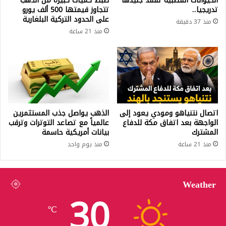
الحيوانات القطبية تفقد جليدها
ضبط كميات كبيرة من الذهب
تدريجيا..
تتجاوز قيمتها 500 ألف يورو
على الحدود التركية البلغارية
منذ 37 دقيقة
منذ 21 ساعة
اتصال نتنياهو ومودي يعود إلى
الذهب يواصل جذب المستثمرين
الواجهة بعد اتفاق مكة للدفاع
عالمياً مع تصاعد التوترات وترقب
المشترك
بيانات أمريكية حاسمة
منذ 21 ساعة
منذ يوم واحد
Weather
30
℃