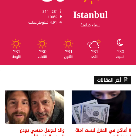
Istanbul
31º - 28º
100%
4.91 كيلومتر/ساعة
سماء صافية
31
30
31
31
30
℃
℃
℃
℃
℃
السبت
الأحد
الأثنين
الثلاثاء
الأربعاء
أخر المقالات
8 أماكن في المنزل ليست آمنة
والد ليونيل ميسي يودع