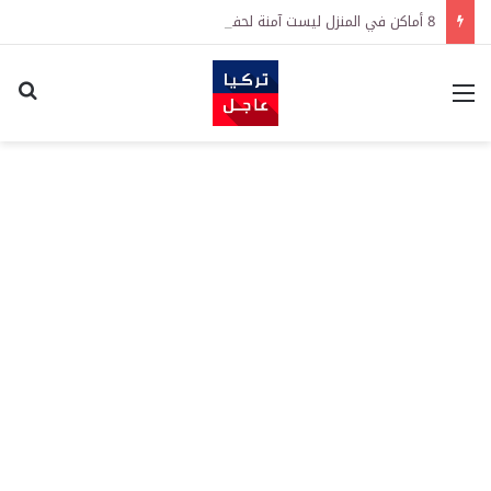
8 أماكن في المنزل ليست آمنة لحفظ النقود
القائمة
اكت