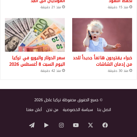
لحفظ النقود
المونديال الى الأبد
منذ 15 دقيقة
منذ 21 دقيقة
خبراء يقترحون هاتفاً جديداً للحد
سعر الدولار واليورو في تركيا
من إدمان الشاشات
اليوم السبت 8 أغسطس 2026
منذ 30 دقيقة
منذ 42 دقيقة
© جميع الحقوق محفوظة تركيا عاجل 2026
اتصل بنا
سياسة الخصوصية
من نحن
أعلن معنا
‫X
فيسبوك
‫YouTube
انستقرام
‏Google
تيلقرام