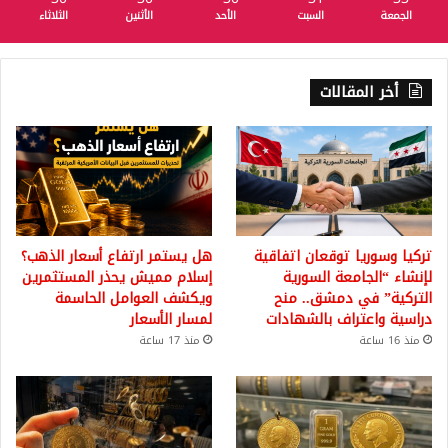
الجمعة
السبت
الأحد
الأثنين
الثلاثاء
أخر المقالات
تركيا وسوريا توقعان اتفاقية
هل يستمر ارتفاع أسعار الذهب؟
لإنشاء “الجامعة السورية
إسلام مميش يحذر المستثمرين
التركية” في دمشق.. منح
ويكشف العوامل الحاسمة
دراسية واعتراف بالشهادات
لمسار الأسعار
منذ 16 ساعة
منذ 17 ساعة