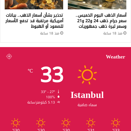
أسعار الذهب اليوم الخميس..
تحذير بشأن أسعار الذهب.. بيانات
سعر جرام ذهب 24 و22 و21
أمريكية مرتقبة قد تدفع الأسعار
وسعر ليرة ذهب جمهوريات
للصعود أو الهبوط
منذ 18 ساعة
منذ 18 ساعة
Weather
33
℃
Istanbul
33º - 27º
100%
5.13 كيلومتر/ساعة
سماء صافية
30
30
30
31
33
℃
℃
℃
℃
℃