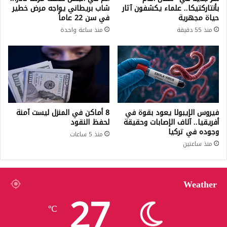
بأنتاركتيكا.. علماء يكشفون آثار
شاب بريطاني يواجه مرض خطير
حياة مجهرية
في سن 22 عاماً
منذ 55 دقيقة
منذ ساعة واحدة
فيروس الإيبولا يعود بقوة في
8 أماكن في المنزل ليست آمنة
أفريقيا.. آلاف الإصابات وحقيقة
لحفظ النقود
وجوده في تركيا
منذ 5 ساعات
منذ ساعتين
Weather
27
℃