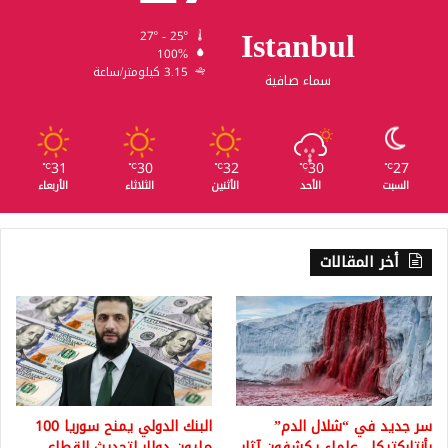
Istanbul
27º - 25º
100%
3.15 كيلومتر/ساعة
سماء صافية
31
30
32
30
27
℃
℃
℃
℃
℃
السبت
الأحد
الأثنين
الثلاثاء
الأربعاء
أخر المقالات
سر جديد في “شلال الدم”
البنك الدولي يمنح سوريا 100
بأنتاركتيكا.. علماء يكشفون آثار
مليون دولار لتحديث القطاع