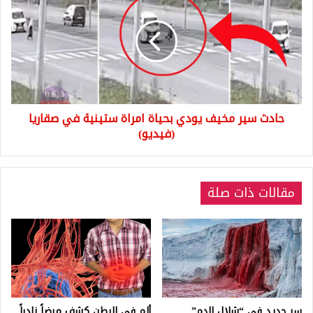
مخيف
يودي
بحياة
امراة
ستينية
في
صقاريا
حادث سير مخيف يودي بحياة امراة ستينية في صقاريا
(فيديو)
(فيديو)
مقالات ذات صلة
سر جديد في “شلال الدم”
ألم في البطن كشف مرضاً نادراً..