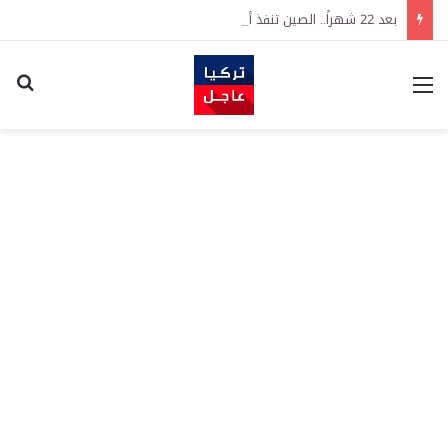
بعد 22 شهراً.. الصين تنفذ أقوى عملية شراء للذهب منذ أكتوبر 2023
القائمة
اكت