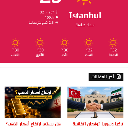
Istanbul
32º - 25º
100%
2.5 كيلومتر/ساعة
سماء صافية
30
30
30
32
32
℃
℃
℃
℃
℃
الجمعة
السبت
الأحد
الأثنين
الثلاثاء
أخر المقالات
تركيا وسوريا توقعان اتفاقية
هل يستمر ارتفاع أسعار الذهب؟