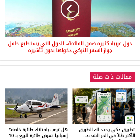
منح
ضمن
الجنسية
القائمة..
الدول
التي
يستطيع
حامل
دول عربية كثيرة ضمن القائمة.. الدول التي يستطيع حامل
جواز
السفر
جواز السفر التركي دخولها بدون تأشيرة
التركي
دخولها
بدون
مقالات ذات صلة
تأشيرة
تطبيق ذكي يحدد لك الطريق
هل ترغب بامتلاك طائرة خاصة؟
الأكثر ظلاً في الحر الشديد..
إسبانيا تعرض طائرة للبيع بـ 10