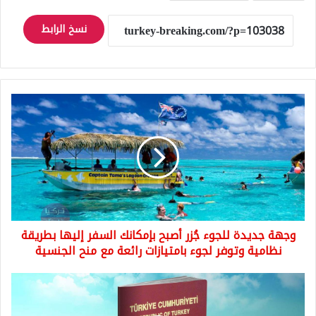
نسخ الرابط
وجهة
جديدة
للجوء
جُزر
أصبح
بإمكانك
السفر
إليها
بطريقة
وجهة جديدة للجوء جُزر أصبح بإمكانك السفر إليها بطريقة
نظامية
وتوفر
نظامية وتوفر لجوء بامتيازات رائعة مع منح الجنسية
لجوء
بامتيازات
دول
رائعة
عربية
مع
كثيرة