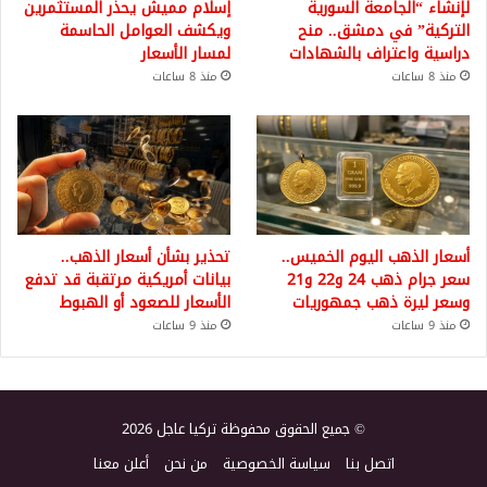
لإنشاء “الجامعة السورية
إسلام مميش يحذر المستثمرين
التركية” في دمشق.. منح
ويكشف العوامل الحاسمة
دراسية واعتراف بالشهادات
لمسار الأسعار
منذ 8 ساعات
منذ 8 ساعات
أسعار الذهب اليوم الخميس..
تحذير بشأن أسعار الذهب..
سعر جرام ذهب 24 و22 و21
بيانات أمريكية مرتقبة قد تدفع
وسعر ليرة ذهب جمهوريات
الأسعار للصعود أو الهبوط
منذ 9 ساعات
منذ 9 ساعات
© جميع الحقوق محفوظة تركيا عاجل 2026
اتصل بنا
سياسة الخصوصية
من نحن
أعلن معنا