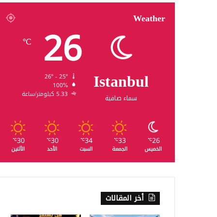
Weather
26
℃
Istanbul
26º - 25º
100%
5.33 كيلومتر/ساعة
سماء صافية
30
30
34
33
26
℃
℃
℃
℃
℃
الخميس
الجمعة
السبت
الأحد
الأثنين
أخر المقالات