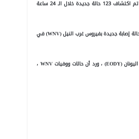
بينما توفي 11 شخصًا بفيروس غرب النيل في اليونان ، تم اكتشاف 123 حالة جديدة خلال الـ 24 ساعة
وبحسب ما ترجمه “موقع تركيا عاجل”, تم الإبلاغ عن 123 حالة إصابة جديدة بفيروس غرب النيل (WNV) في
وفي بيان صادر عن المنظمة الوطنية للصحة العامة في اليونان (EODY) ، ورد أن حالات ووفيات WNV ،