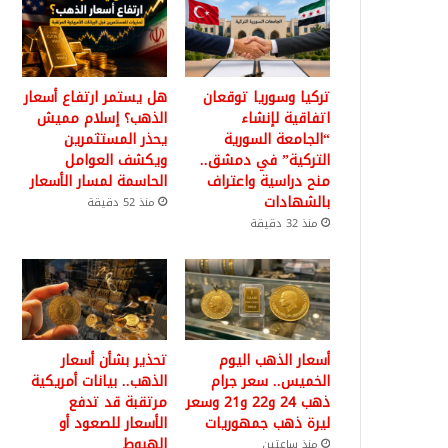
تركيا وسوريا توقعان
هل يستمر ارتفاع أسعار
اتفاقية لإنشاء
الذهب؟ إسلام مميش
“الجامعة السورية
يحذر المستثمرين
التركية” في دمشق..
ويكشف العوامل
منح دراسية واعتراف
الحاسمة لمسار الأسعار
بالشهادات
منذ 52 دقيقة
منذ 32 دقيقة
أسعار الذهب اليوم
تحذير بشأن أسعار
الخميس.. سعر جرام
الذهب.. بيانات أمريكية
ذهب 24 و22 و21 وسعر
مرتقبة قد تدفع
ليرة ذهب جمهوريات
الأسعار للصعود أو
الهبوط
منذ ساعتين