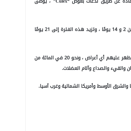
بينما لا يوجد لقاح للحماية من WNV ، والذي ينتقل عادة عن طريق لدغات بعوض “Culex” ، يوصى
يذكر أن فترة الحضانة من لحظة لدغات البعوض تتراوح بين 2 و 14 يومًا ، وتزيد هذه الفترة إلى 21 يومًا
يذكر أن حوالي 80 في المائة من المصابين بالفيروس لا تظهر عليهم أي أعراض ، ونحو 20 في المائة من
والقيء والصداع وآلام العضلات.