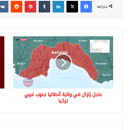
فيسبوك
‫X
لينكدإن
بينتيريست
شاركها
عاجل
عاج
زلزال
زلزا
في
يضر
ولاية
شما
أنطاليا
غرب
جنوب
تركي
غربي
تركيا
عاجل زلزال في ولاية أنطاليا جنوب غربي
تركيا