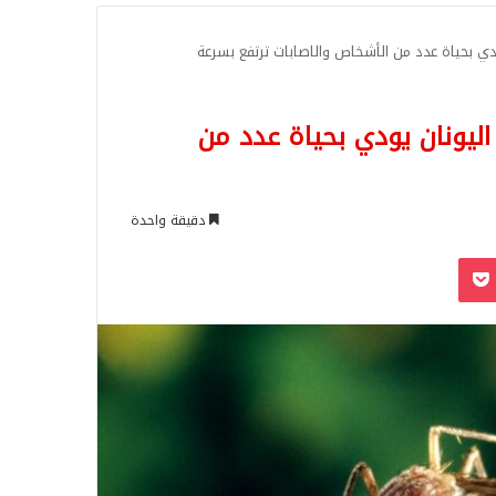
للبحث
ي بحياة عدد من الأشخاص والاصابات ترتفع بسرعة
ليونان يودي بحياة عدد من
دقيقة واحدة
‫Pocket
Odnoklassn