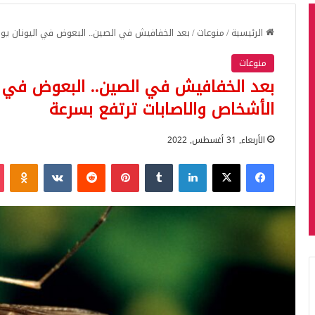
الرئيسية
/
منوعات
/
بعد الخفافيش في الصين.. البعوض في اليونان يود
منوعات
بعد الخفافيش في الصين.. البعوض في ا
الأشخاص والاصابات ترتفع بسرعة
الأربعاء, 31 أغسطس, 2022
فيسبوك
‫X
لينكدإن
بينتيريست
iki