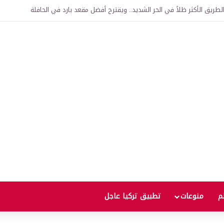
تفاقية لإنشاء “الجامعة السورية التركية” في دمشق.. منح دراسية واعتراف بالشهادا
لم
منوعات
تطبيق تركيا عاجل