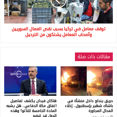
بسبب
نقص
العمال
السوريين
وأصحاب
توقف معامل في تركيا بسبب نقص العمال السوريين
المعامل
يشتكون
وأصحاب المعامل يشتكون من الترحيل
من
الترحيل
مقالات ذات صلة
حريق يندلع داخل منشأة في
هاكان فيدان يكشف تفاصيل
باشاك شهير بإسطنبول.. إخلاء
اتفاق مكة الدفاعي.. هل يشبه
المحال المجاورة
المادة الخامسة للناتو؟ وهذه
الدول قد تنضم