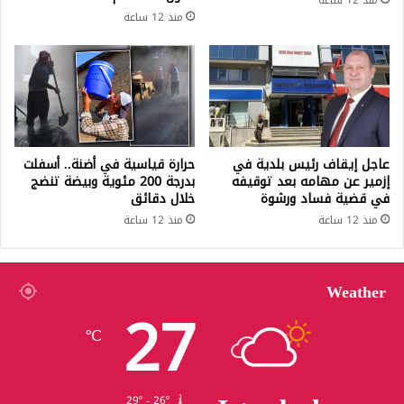
منذ 12 ساعة
منذ 12 ساعة
عاجل إيقاف رئيس بلدية في
حرارة قياسية في أضنة.. أسفلت
إزمير عن مهامه بعد توقيفه
بدرجة 200 مئوية وبيضة تنضج
في قضية فساد ورشوة
خلال دقائق
منذ 12 ساعة
منذ 12 ساعة
Weather
27
℃
29º - 26º