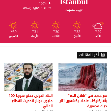
Istanbul
100%
6.31 كيلومتر/ساعة
غيوم متفرقة
30
31
30
32
29
℃
℃
℃
℃
℃
الأحد
الأثنين
الثلاثاء
الأربعاء
الخميس
أخر المقالات
سر جديد في “شلال الدم”
البنك الدولي يمنح سوريا 100
بأنتاركتيكا.. علماء يكشفون آثار
مليون دولار لتحديث القطاع
حياة مجهرية
المالي