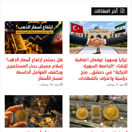
أخر المقالات
تركيا وسوريا توقعان اتفاقية
هل يستمر ارتفاع أسعار الذهب؟
لإنشاء “الجامعة السورية
إسلام مميش يحذر المستثمرين
التركية” في دمشق.. منح
ويكشف العوامل الحاسمة
دراسية واعتراف بالشهادات
لمسار الأسعار
منذ 9 ساعات
منذ 10 ساعات