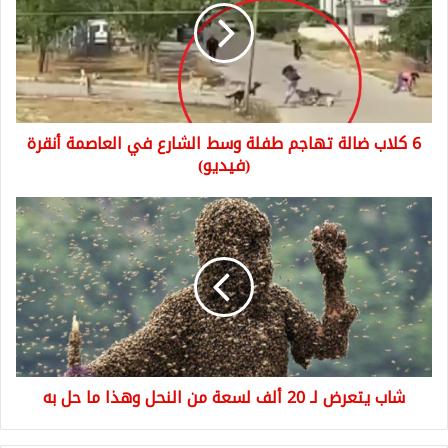
تهاجم
طفلة
وسط
الشارع
في
العاصمة
6 كلاب ضالة تهاجم طفلة وسط الشارع في العاصمة أنقرة
أنقرة
(فيديو)
(فيديو)
شاب
يتعرض
لـ
20
ألف
لسعة
من
النحل
وهذا
شاب يتعرض لـ 20 ألف لسعة من النحل وهذا ما حل به
ما
حل
به