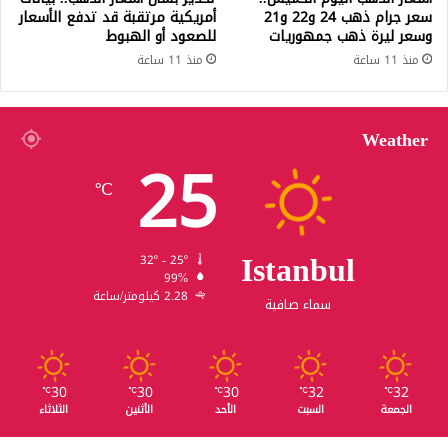
سعر جرام ذهب 24 و22 و21
أمريكية مرتقبة قد تدفع الأسعار
وسعر ليرة ذهب جمهوريات
للصعود أو الهبوط
منذ 11 ساعة
منذ 11 ساعة
Weather
25
℃
Istanbul
32º - 25º
99%
2.28 كيلومتر/ساعة
سماء صافية
30
30
30
32
32
℃
℃
℃
℃
℃
الجمعة
السبت
الأحد
الأثنين
الثلاثاء