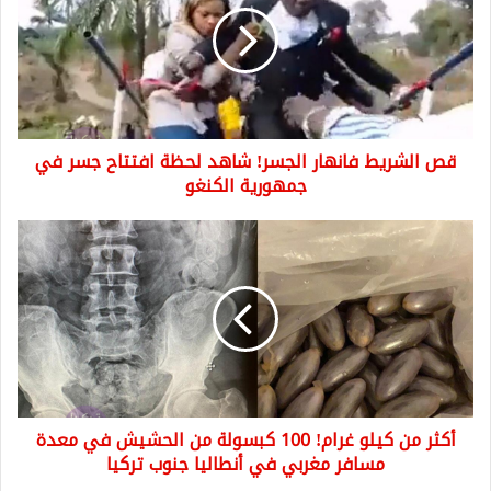
الجسر!
شاهد
لحظة
افتتاح
جسر
في
قص الشريط فانهار الجسر! شاهد لحظة افتتاح جسر في
جمهورية
الكنغو
جمهورية الكنغو
أكثر
من
كيلو
غرام!
100
كبسولة
من
الحشيش
في
أكثر من كيلو غرام! 100 كبسولة من الحشيش في معدة
معدة
مسافر
مسافر مغربي في أنطاليا جنوب تركيا
مغربي