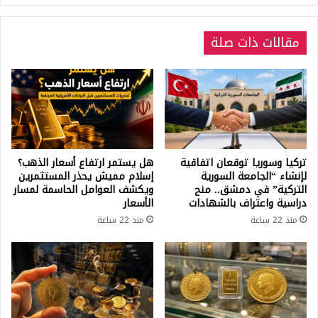
في
أنطاليا
مقالات ذات صلة
جنوب
تركيا
تركيا وسوريا توقعان اتفاقية
هل يستمر ارتفاع أسعار الذهب؟
لإنشاء “الجامعة السورية
إسلام مميش يحذر المستثمرين
التركية” في دمشق.. منح
ويكشف العوامل الحاسمة لمسار
دراسية واعتراف بالشهادات
الأسعار
منذ 22 ساعة
منذ 22 ساعة