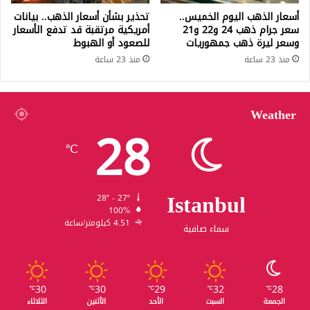
أسعار الذهب اليوم الخميس..
تحذير بشأن أسعار الذهب.. بيانات
سعر جرام ذهب 24 و22 و21
أمريكية مرتقبة قد تدفع الأسعار
وسعر ليرة ذهب جمهوريات
للصعود أو الهبوط
منذ 23 ساعة
منذ 23 ساعة
Weather
28
℃
Istanbul
28º - 27º
100%
4.51 كيلومتر/ساعة
سماء صافية
30
30
29
32
28
℃
℃
℃
℃
℃
الجمعة
السبت
الأحد
الأثنين
الثلاثاء