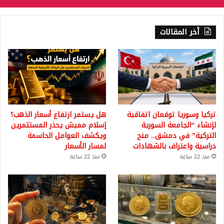
أخر المقالات
تركيا وسوريا توقعان اتفاقية
هل يستمر ارتفاع أسعار الذهب؟
لإنشاء “الجامعة السورية
إسلام مميش يحذر المستثمرين
التركية” في دمشق.. منح
ويكشف العوامل الحاسمة
دراسية واعتراف بالشهادات
لمسار الأسعار
منذ 22 ساعة
منذ 22 ساعة