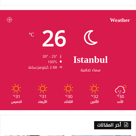
Weather
26
℃
Istanbul
30º - 25º
100%
2.88 كيلومتر/ساعة
سماء صافية
31
31
30
32
30
℃
℃
℃
℃
℃
الأحد
الأثنين
الثلاثاء
الأربعاء
الخميس
أخر المقالات