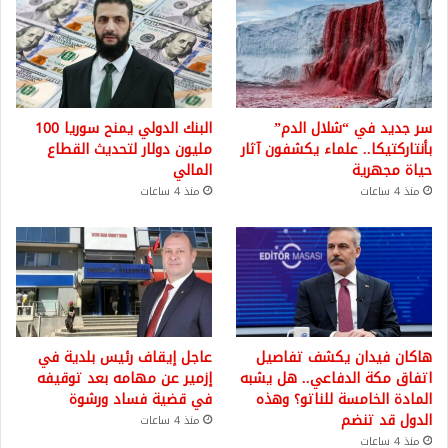
سر جديد في “شلال الدم”
البنك الدولي يمنح سوريا 100
بأنتاركتيكا.. علماء يكشفون آثار
مليون دولار لتحديث القطاع
حياة مجهرية
المالي
منذ 4 ساعات
منذ 4 ساعات
هاكان فيدان يكشف تفاصيل
عاجل إيقاف رئيس بلدية في
اتفاق مكة الدفاعي.. هل يشبه
إزمير عن مهامه بعد توقيفه
المادة الخامسة للناتو؟ وهذه
في قضية فساد ورشوة
الدول قد تنضم
منذ 4 ساعات
منذ 4 ساعات