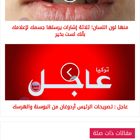
يرسلها
جسمك
لإعلامك
بأنك
منها لون اللسان! ثلاثة إشارات يرسلها جسمك لإعلامك
لست
بخير
بأنك لست بخير
عاجل
|
تصريحات
الرئيس
أردوغان
من
البوسنة
والهرسك
عاجل | تصريحات الرئيس أردوغان من البوسنة والهرسك
مقالات ذات صلة