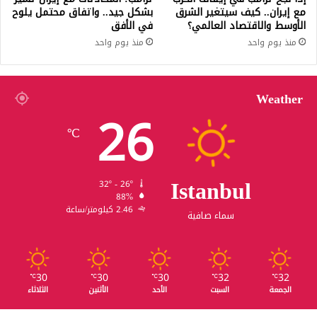
مع إيران.. كيف سيتغير الشرق
بشكل جيد.. واتفاق محتمل يلوح
الأوسط والاقتصاد العالمي؟
في الأفق
منذ يوم واحد
منذ يوم واحد
Weather
26
℃
Istanbul
32º - 26º
88%
2.46 كيلومتر/ساعة
سماء صافية
30
30
30
32
32
℃
℃
℃
℃
℃
الجمعة
السبت
الأحد
الأثنين
الثلاثاء