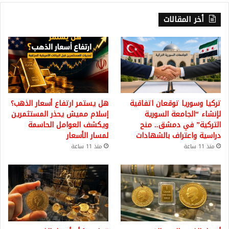
أخر المقالات
تركيا وسوريا توقعان اتفاقية
هل يستمر ارتفاع أسعار الذهب؟
لإنشاء “الجامعة السورية
إسلام مميش يحذر المستثمرين
التركية” في دمشق.. منح
ويكشف العوامل الحاسمة
دراسية واعتراف بالشهادات
لمسار الأسعار
منذ 11 ساعة
منذ 11 ساعة