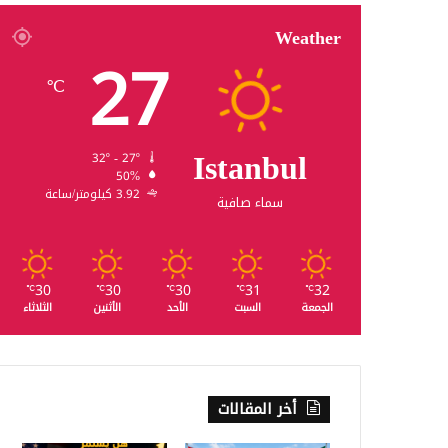
Weather
27
℃
Istanbul
32º - 27º
50%
3.92 كيلومتر/ساعة
سماء صافية
30
30
30
31
32
℃
℃
℃
℃
℃
الجمعة
السبت
الأحد
الأثنين
الثلاثاء
أخر المقالات