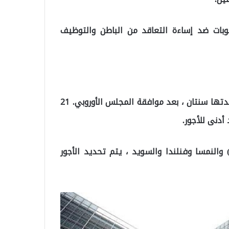
بات ضد إساءة التعاقد من الباطن والتوظيف
ستدخل القواعد الجديدة حيز التنفيذ بعد فترة انتقالية مدتها سنتان ، بعد موافقة المجلس الأوروبي. 21
ي الدنمارك وإيطاليا والإدارة القبرصية اليونانية (GCA) والنمسا وفنلندا والسويد ، يتم تحديد الأجور