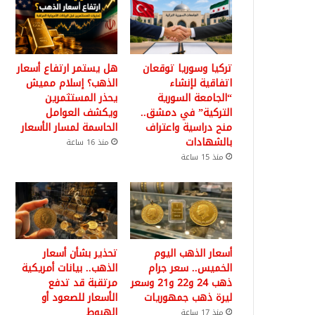
تركيا وسوريا توقعان
هل يستمر ارتفاع أسعار
اتفاقية لإنشاء
الذهب؟ إسلام مميش
“الجامعة السورية
يحذر المستثمرين
التركية” في دمشق..
ويكشف العوامل
منح دراسية واعتراف
الحاسمة لمسار الأسعار
بالشهادات
منذ 16 ساعة
منذ 15 ساعة
أسعار الذهب اليوم
تحذير بشأن أسعار
الخميس.. سعر جرام
الذهب.. بيانات أمريكية
ذهب 24 و22 و21 وسعر
مرتقبة قد تدفع
ليرة ذهب جمهوريات
الأسعار للصعود أو
الهبوط
منذ 17 ساعة