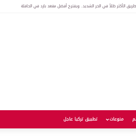
اقية لإنشاء “الجامعة السورية التركية” في دمشق.. منح دراسية واعتراف بالشهادات
لم
منوعات
تطبيق تركيا عاجل