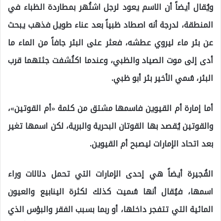
ويُقال أيضاً أن الاسم يعود لرجل اشتُهر بمطاردة الظباء في
المنطقة، لدرجة أنه اصطاد ظبياً بعد عناء طويل فذهب يبحث
عن بئر ماء ليروي عطشه، فعثر على البئر جافاً من الماء ما
أدى إلى موت الصياد والظبي، وعندما اكتُشفت جثتهما قرب
البئر، سُمي الأخير بئر أبو ظبي.
أما إمارة أم القيوين فاسمها مشتق من كلمة «أم القوتين»،
والقوتين يُقصد بها القوتان البحرية والبرية، لكن اسمها تغير
بعد اتحاد الإمارات ليصبح أم القيوين.
الفُجيرة أيضاً هي إحدى الإمارات التي تحمل دلالات وراء
اسمها، فيُقال أنها سُميت كذلك لكثرة الينابيع والعيون
المائية التي تتفجر داخلها، أو ربما بسبب الفقر والبؤس الذي