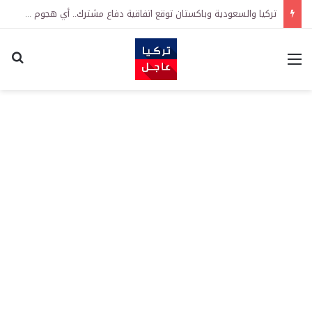
تركيا والسعودية وباكستان توقع اتفاقية دفاع مشترك.. أي هجوم على دولة يُعد هجوماً على الجميع
القائمة
اكت