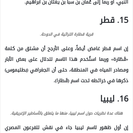
النبي، أو ربما إلى عُمان بن سبأ بن يغثان بن ابراهيم.
15. قطر
قرية قطارة التراثية في الدوحة.
إن اسم قطر غامض أيضاً، وعلى الأرجح أن مشتق من كلمة
«قَطَارة» وربما استُخدم هذا الاسم للدلال على بعض الآبار
ومصادر المياه في المنطقة، حتى أن الجغرافي (بطليموس)
ذكرها في خرائطه تحت اسم (قَطارا).
16. ليبيا
هناك عدة نظريات حول اسم ليبيا، منها ما يتعلق بالأساطير الإغريقية.
إن أول ظهور لاسم ليبيا جاء في نقش للفرعون المصري