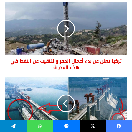
تركيا
تعلن
عن
بدء
أعمال
الحفر
والتنقيب
عن
النفط
تركيا تعلن عن بدء أعمال الحفر والتنقيب عن النفط في
في
هذه
هذه المدينة
المدينة
هل
سمعت
بقصة
“الخوارق
الثلاثة”..
عندما
أبطأت
الصين
دوران
يسبوك
‫X
ماسنجر
واتساب
تيلقرام