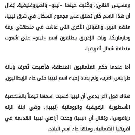
(رمسيس الثاني)، وكُتبت حينها «ليبو» بالهيروغليفية. يُقال
أن هذا الاسم كان يُطلق على مجموع السكان في شرق ليبيا،
منهم البربر، والقبائل الأخرى التي عاشت في منطقتي برقة
ومارماريكا. وبات الإغريق يطلقون اسم «ليبو» على شعوب
منطقة شمال أفريقيا.
أما عندما حكم العثمانيون المنطقة، فأصبحت تُعرف بإيالة
طرابلس الغرب، ولم يعاد إحياء اسم ليبيا حتى جاء الإيطاليون.
هناك قول آخر يدعي أن ليبيا كسبت اسمها تيمناً بالشخصية
الأسطورية الإغريقية والرومانية (ليبيا)، وهي ابنة الإله
(إبافوس)، ويُقال أن (ليبيا) وحدت أراضي ليبيا القديمة في
أفريقيا الشمالية، ومنها جاء اسم البلاد.