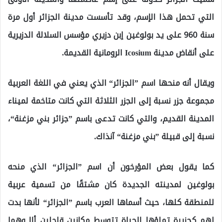
التي تحمل هذا الإسم، وقد تأسست مدينة الجزائر أول مرة
سنة 960 على يد بولوغين إبن دزيري مؤسس السلالة الدزيرية
على أنقاض مدينة Icosium الرومانية القديمة.
ويقال أنه منحها اسم ”الجزائر“ الذي يعني في اللغة العربية
مجموعة جزر نسبة إلى الجزر الثلاثة التي كانت متاخمة لميناء
المدينة القديم، والتي كانت تدعى باسم ”جزائر بني مزغنة“،
نسبة إلى قبيلة ”بني مزغنة“ آنذاك.
كما يقول بعض المؤرخون أن اسم ”الجزائر“ الذي منحه
بولوغين لمدينته الجديدة كان مشتقًا من تسمية عربية
للمنطقة كلها، حيث أسماها العرب باسم ”الجزائر“ لأنها بدت
لهم كجزيرة تملؤها الحياة تتوسط مكانين قاحلين ألا وهما