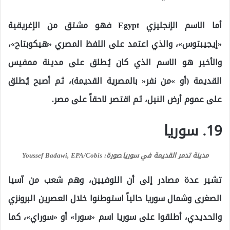
أما الاسم الإنجليزي Egypt فهو مشتق من الإغريقية
«إيجيبتوس»، والذي اعتمد على اللفظ المصري «هيكوبتاح»،
والأخير هو الاسم الذي كان يُطلق على مدينة ممفيس
القديمة (أو »من نفر« بالمصرية القديمة)، ثم أصبح يُطلق
على عموم أرض النيل، ثم اقتصر لاحقاً على مصر.
19. سوريا
مدينة تدمر القديمة في سوريا.
صورة: Youssef Badawi, EPA/Cobis
تشير عدة مصادر إلى أن اللوفيين، وهم شعب من آسيا
الصغرى وشمال سوريا حالياً استوطنوا خلال العصرين البرونزي
والحديدي، أطلقوا على سوريا اسم «سورا» أو «سوراي»، كما