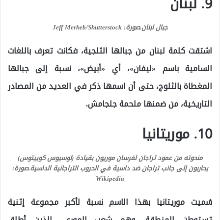
9. لبنان
جبال لبنان.
صورة: Jeff Merheb/Shutterstock
اشتقت كلمة لبنان من جبالها الثلجية، فكانت تعرف باللغات
السامية باسم «ليفان»، أي «أبيض»، نسبة إلى جبالها
المغطاة بالثلوج، حتى أن اسمها ذكر في العديد من المصادر
التاريخية، من ضمنها ملحمة جلجامش.
10. موريتانيا
منحوته من عمود تراجان لفرسان موريون بقيادة (لوسيوس كوييتوس)
يحاربون إلى جانب تراجان ضد داسية في الحروب التراجانية الداسية.
صورة:
Wikipedia
سُميت موريتانيا بهذا الاسم نسبة لأكبر مجموعة إثنية
تستوطن المنطقة، وهم شعب الموري –الذين أطلق