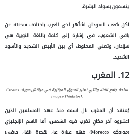
يتسمون بسواد البشرة.
لكن شعب السودان اشتُهر لدى العرب باختلاف سحنته عن
باقي الشعوب، في إشارة إلى كلمة باللغة النوبية هي
سَوْدان، وتعني المخلوط، أي بين الأبيض الشديد والأسود
الشديد.
12. المغرب
ساحة جامع الفنا، والتي تعتبر السوق المركزية في مراكش.
صورة: Creatas
Images/Thinkstock
يُعتقد أن المغرب نال اسمه منذ عهد المسلمين الذين
اعتبروه آخر مكانٍ تغرب فيه الشمس، أما الاسم الإنجليزي
(موروكو Morocco) فهو عبارة عن نقحرة (نقل حرفي)