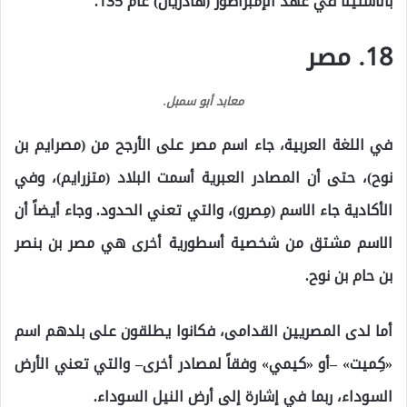
بالاستينا في عهد الإمبراطور (هادريان) عام 135.
18. مصر
معابد أبو سمبل.
في اللغة العربية، جاء اسم مصر على الأرجح من (مصرايم بن
نوح)، حتى أن المصادر العبرية أسمت البلاد (متزرايم)، وفي
الأكادية جاء الاسم (مِصرو)، والتي تعني الحدود. وجاء أيضاً أن
الاسم مشتق من شخصية أسطورية أخرى هي مصر بن بنصر
بن حام بن نوح.
أما لدى المصريين القدامى، فكانوا يطلقون على بلدهم اسم
«كِميت» –أو «كيمي» وفقاً لمصادر أخرى– والتي تعني الأرض
السوداء، ربما في إشارة إلى أرض النيل السوداء.