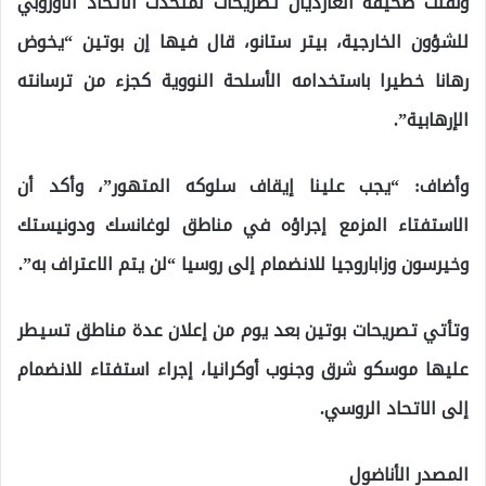
ونقلت صحيفة الغارديان تصريحات لمتحدث الاتحاد الأوروبي
للشؤون الخارجية، بيتر ستانو، قال فيها إن بوتين “يخوض
رهانا خطيرا باستخدامه الأسلحة النووية كجزء من ترسانته
الإرهابية”.
وأضاف: “يجب علينا إيقاف سلوكه المتهور”، وأكد أن
الاستفتاء المزمع إجراؤه في مناطق لوغانسك ودونيستك
وخيرسون وزاباروجيا للانضمام إلى روسيا “لن يتم الاعتراف به”.
وتأتي تصريحات بوتين بعد يوم من إعلان عدة مناطق تسيطر
عليها موسكو شرق وجنوب أوكرانيا، إجراء استفتاء للانضمام
إلى الاتحاد الروسي.
المصدر الأناضول