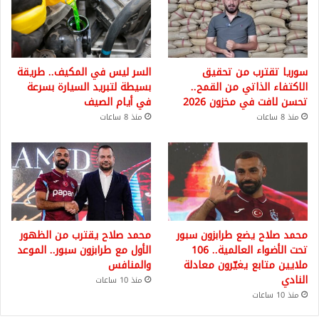
سوريا تقترب من تحقيق
السر ليس في المكيف.. طريقة
الاكتفاء الذاتي من القمح..
بسيطة لتبريد السيارة بسرعة
تحسن لافت في مخزون 2026
في أيام الصيف
منذ 8 ساعات
منذ 8 ساعات
محمد صلاح يضع طرابزون سبور
محمد صلاح يقترب من الظهور
تحت الأضواء العالمية.. 106
الأول مع طرابزون سبور.. الموعد
ملايين متابع يغيّرون معادلة
والمنافس
النادي
منذ 10 ساعات
منذ 10 ساعات