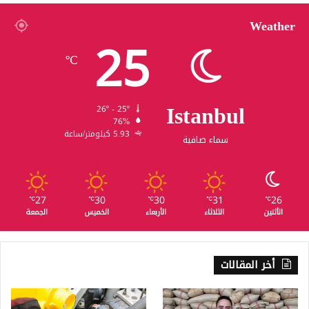
Weather
25
℃
Istanbul
26º - 25º
76%
5.93 كيلومتر/ساعة
سماء صافية
27
30
30
31
26
℃
℃
℃
℃
℃
الأثنين
الثلاثاء
الأربعاء
الخميس
الجمعة
أخر المقالات