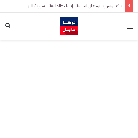
تركيا وسوريا توقعان اتفاقية لإنشاء “الجامعة السورية التركية” في دمشق.. منح دراسية واعتراف بالشهادات
القائمة
اكت