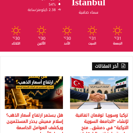
Istanbul
54%
2.38 كيلومتر/ساعة
سماء صافية
30
30
30
31
31
℃
℃
℃
℃
℃
الجمعة
السبت
الأحد
الأثنين
الثلاثاء
أخر المقالات
تركيا وسوريا توقعان اتفاقية
هل يستمر ارتفاع أسعار الذهب؟
لإنشاء “الجامعة السورية
إسلام مميش يحذر المستثمرين
التركية” في دمشق.. منح
ويكشف العوامل الحاسمة