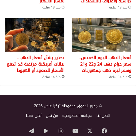
دراسية واعتراف بالشهادات
لمسار الأسعار
منذ 13 ساعة
منذ 13 ساعة
أسعار الذهب اليوم الخميس..
تحذير بشأن أسعار الذهب..
سعر جرام ذهب 24 و22 و21
بيانات أمريكية مرتقبة قد تدفع
وسعر ليرة ذهب جمهوريات
الأسعار للصعود أو الهبوط
منذ 14 ساعة
منذ 14 ساعة
© جميع الحقوق محفوظة تركيا عاجل 2026
اتصل بنا
سياسة الخصوصية
من نحن
أعلن معنا
‫X
فيسبوك
‫YouTube
انستقرام
‏Google
تيلقرام