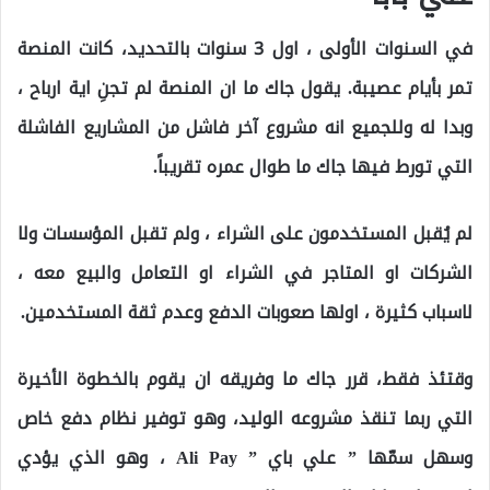
في السنوات الأولى ، اول 3 سنوات بالتحديد، كانت المنصة
تمر بأيام عصيبة. يقول جاك ما ان المنصة لم تجنِ اية ارباح ،
وبدا له وللجميع انه مشروع آخر فاشل من المشاريع الفاشلة
التي تورط فيها جاك ما طوال عمره تقريباً.
لم يُقبل المستخدمون على الشراء ، ولم تقبل المؤسسات ولا
الشركات او المتاجر في الشراء او التعامل والبيع معه ،
لاسباب كثيرة ، اولها صعوبات الدفع وعدم ثقة المستخدمين.
وقتئذ فقط، قرر جاك ما وفريقه ان يقوم بالخطوة الأخيرة
التي ربما تنقذ مشروعه الوليد، وهو توفير نظام دفع خاص
وسهل سمّها ” علي باي ” Ali Pay ، وهو الذي يؤدي