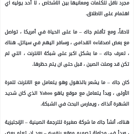
مجرد ناقل للكلمات ومعانيها بين الاشخاص ، لا أحد يوليه اي
اهتمام على الاطلاق.
لاحقاً، ومع تأقلم جاك – ما على الحياة في أمريكا ، تواصل
مع بعض اصدقاءه القدامى ، وسافر اليهم في سياتل. هناك
، تعرف جاك – ما بشكل اكبر على شبكة الانترنت ، التي لم
تكن قد وصلت الصين ، قبل حتى ان يتم حظرها.
كان جاك – ما يشعر بالذهول وهو يتعامل مع الانترنت للمرة
الأولى ، وبدأ يتعامل مع موقع ياهو Yahoo الذي كان شديد
الشهرة آنذاك ، ويمارس البحث في الشبكة.
هناك، أنشأ جاك ما شركة صغيرة للترجمة الصينية – الإنجليزية
، وبدأ في محاولة تصميم موقع بنفسه – بعد ان تعلم بعض