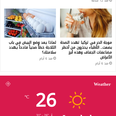
منذ 12 ساعة
موجة الحر في تركيا تهدد الصحة
لماذا يعد وضع البيض في باب
بصمت.. الأطباء يحذرون من أخطر
الثلاجة خطأً صحياً فادحاً يهدد
مضاعفات الجفاف وهذه أبرز
سلامتك؟
الأعراض
منذ 6 أيام
منذ 6 أيام
Weather
26
℃
31º - 26º