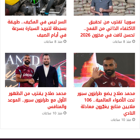
سوريا تقترب من تحقيق
السر ليس في المكيف.. طريقة
الاكتفاء الذاتي من القمح..
بسيطة لتبريد السيارة بسرعة
تحسن لافت في مخزون 2026
في أيام الصيف
منذ 8 ساعات
منذ 8 ساعات
محمد صلاح يضع طرابزون سبور
محمد صلاح يقترب من الظهور
تحت الأضواء العالمية.. 106
الأول مع طرابزون سبور.. الموعد
ملايين متابع يغيّرون معادلة
والمنافس
النادي
منذ 10 ساعات
منذ 10 ساعات