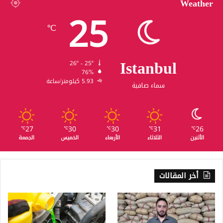
Weather
25
℃
Istanbul
26º - 25º
76%
5.93 كيلومتر/ساعة
سماء صافية
27
30
30
31
26
℃
℃
℃
℃
℃
الأثنين
الثلاثاء
الأربعاء
الخميس
الجمعة
أخر المقالات