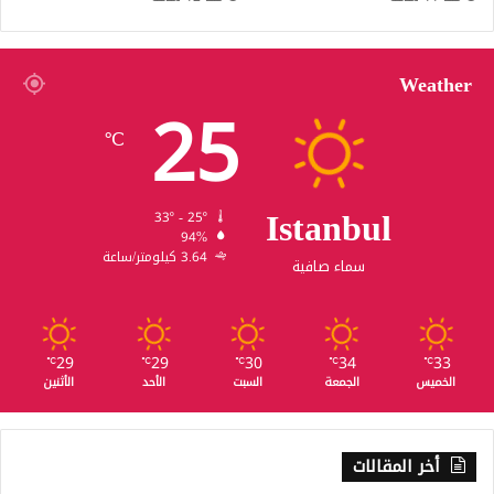
ا
س
ط
ن
Weather
25
ب
و
℃
ل
و
ت
Istanbul
ر
33º - 25º
ك
94%
ي
3.64 كيلومتر/ساعة
سماء صافية
ا
ب
ش
ك
29
29
30
34
33
℃
℃
℃
℃
℃
ل
الخميس
الجمعة
السبت
الأحد
الأثنين
ع
ا
م
أخر المقالات
م
ع