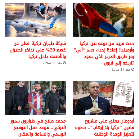
ا
ل
خ
ر
ا
ئ
حدث فريد من نوعه بين تركيا
شركة طيران تركية تعلن عن
ط
وأرمينيا! إعادة إحياء جسر “آني”
خصم 30% على تذاكر الطيران
رمز طريق الحرير الذي يعود
والأمتعة داخل تركيا
تاريخه إلى قرون
منذ 11 ساعة
منذ 11 ساعة
أردوغان يعلق على مشروع
محمد صلاح في طرابزون سبور
قانون “تركيا بلا إرهاب”.. خطوة
التركي.. موعد حفل التوقيع
لتعزيز الوحدة الوطنية
الرسمي والساعة والمكان