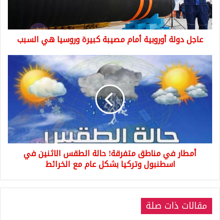
ل
ة
أ
عاجل دولة أوروبية أمام مصيبة كبيرة وروسيا هي السبب
و
ر
و
أ
ب
م
ي
ط
ة
ا
أ
ر
م
ف
ا
ي
م
م
م
ن
أمطار في مناطق متفرقة! حالة الطقس الاثنين في
ص
ا
ي
اسطنبول وتركيا بشكل عام مع الخرائط
ط
ب
ق
ة
م
ك
ت
مقالات ذات صلة
ب
ف
ي
ر