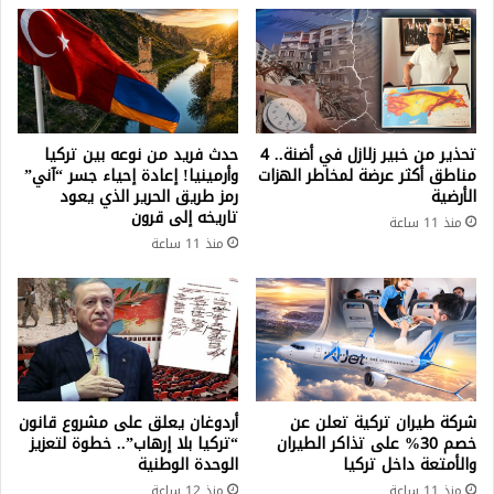
ر
ق
ة
ة
و
!
ر
ح
و
ا
س
ل
ي
ة
تحذير من خبير زلازل في أضنة.. 4
حدث فريد من نوعه بين تركيا
ا
ا
مناطق أكثر عرضة لمخاطر الهزات
وأرمينيا! إعادة إحياء جسر “آني”
الأرضية
رمز طريق الحرير الذي يعود
ه
ل
تاريخه إلى قرون
ي
ط
منذ 11 ساعة
ا
ق
منذ 11 ساعة
ل
س
س
ا
ب
ل
ب
ا
ث
ن
ي
شركة طيران تركية تعلن عن
أردوغان يعلق على مشروع قانون
ن
خصم 30% على تذاكر الطيران
“تركيا بلا إرهاب”.. خطوة لتعزيز
ف
والأمتعة داخل تركيا
الوحدة الوطنية
ي
منذ 11 ساعة
منذ 12 ساعة