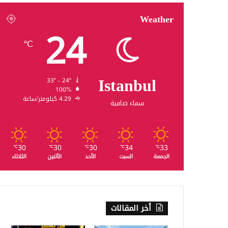
Weather
24
℃
Istanbul
33º - 24º
100%
4.29 كيلومتر/ساعة
سماء صافية
30
30
30
34
33
℃
℃
℃
℃
℃
الجمعة
السبت
الأحد
الأثنين
الثلاثاء
أخر المقالات