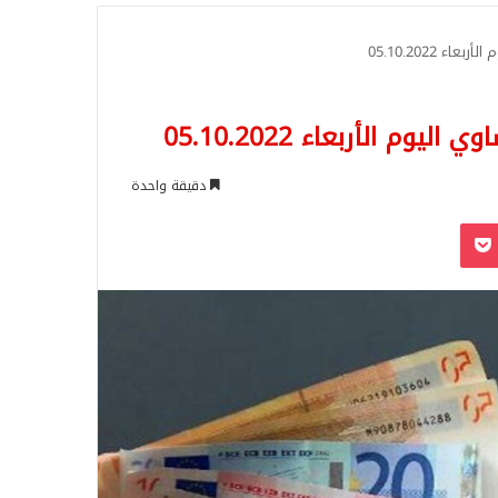
للبحث
دقيقة واحدة
‫Pocket
Odnoklassn