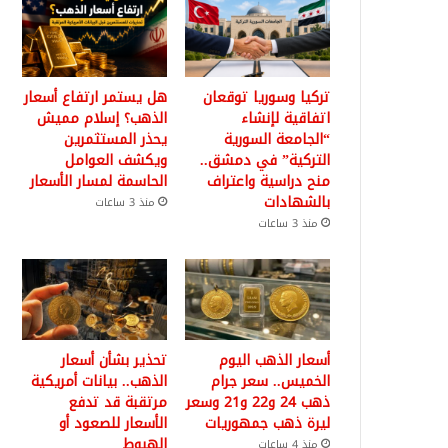
تركيا وسوريا توقعان
هل يستمر ارتفاع أسعار
اتفاقية لإنشاء
الذهب؟ إسلام مميش
“الجامعة السورية
يحذر المستثمرين
التركية” في دمشق..
ويكشف العوامل
منح دراسية واعتراف
الحاسمة لمسار الأسعار
بالشهادات
منذ 3 ساعات
منذ 3 ساعات
أسعار الذهب اليوم
تحذير بشأن أسعار
الخميس.. سعر جرام
الذهب.. بيانات أمريكية
ذهب 24 و22 و21 وسعر
مرتقبة قد تدفع
ليرة ذهب جمهوريات
الأسعار للصعود أو
الهبوط
منذ 4 ساعات