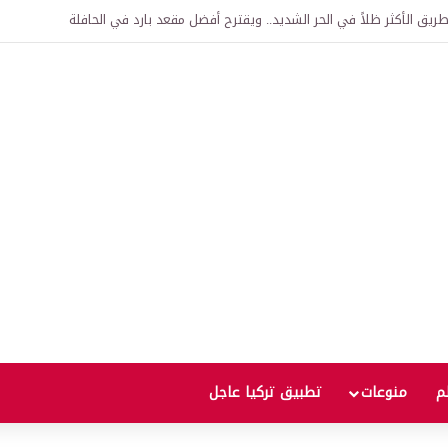
اقية لإنشاء “الجامعة السورية التركية” في دمشق.. منح دراسية واعتراف بالشهادات
لم
منوعات
تطبيق تركيا عاجل