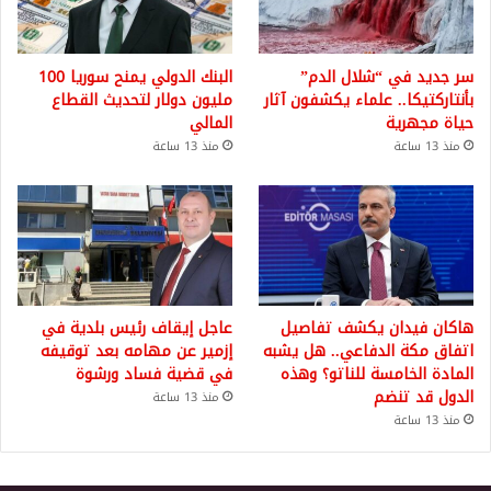
سر جديد في “شلال الدم”
البنك الدولي يمنح سوريا 100
بأنتاركتيكا.. علماء يكشفون آثار
مليون دولار لتحديث القطاع
حياة مجهرية
المالي
منذ 13 ساعة
منذ 13 ساعة
هاكان فيدان يكشف تفاصيل
عاجل إيقاف رئيس بلدية في
اتفاق مكة الدفاعي.. هل يشبه
إزمير عن مهامه بعد توقيفه
المادة الخامسة للناتو؟ وهذه
في قضية فساد ورشوة
الدول قد تنضم
منذ 13 ساعة
منذ 13 ساعة