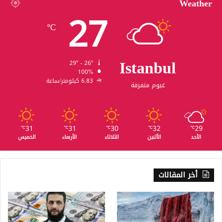
Weather
27
℃
Istanbul
29º - 26º
100%
6.83 كيلومتر/ساعة
غيوم متفرقة
31
31
30
32
29
℃
℃
℃
℃
℃
الأحد
الأثنين
الثلاثاء
الأربعاء
الخميس
أخر المقالات