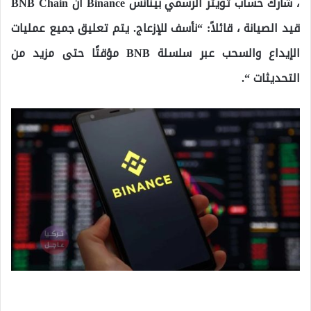
، شارك حساب تويتر الرسمي بينانس Binance أن BNB Chain
قيد الصيانة ، قائلاً: “نأسف للإزعاج. يتم تعليق جميع عمليات
الإيداع والسحب عبر سلسلة BNB مؤقتًا حتى مزيد من
التحديثات “.