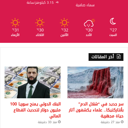
3.15 كيلومتر/ساعة
سماء صافية
31
30
32
30
27
℃
℃
℃
℃
℃
السبت
الأحد
الأثنين
الثلاثاء
الأربعاء
أخر المقالات
سر جديد في “شلال الدم”
البنك الدولي يمنح سوريا 100
بأنتاركتيكا.. علماء يكشفون آثار
مليون دولار لتحديث القطاع
حياة مجهرية
المالي
منذ 27 دقيقة
منذ 33 دقيقة