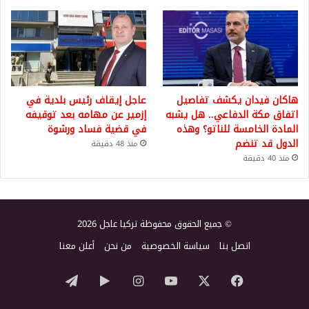
هاكان فيدان يكشف تفاصيل
عاجل إيقاف رئيس بلدية في
اتفاق مكة الدفاعي.. هل يشبه
إزمير عن مهامه بعد توقيفه
المادة الخامسة للناتو؟ وهذه
في قضية فساد ورشوة
الدول قد تنضم
منذ 48 دقيقة
منذ 40 دقيقة
© جميع الحقوق محفوظة تركيا عاجل 2026
اتصل بنا
سياسة الخصوصية
من نحن
أعلن معنا
‫X
فيسبوك
‫YouTube
انستقرام
‏Google
تيلقرام