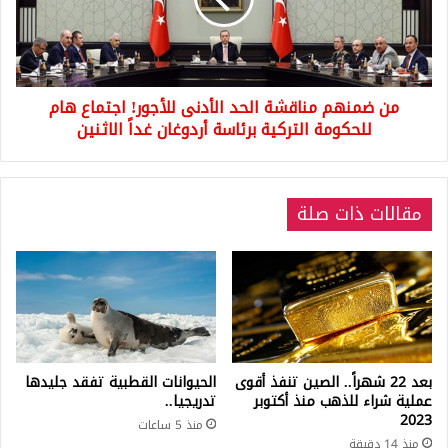
الأدنى
للأجور!
اجتماع
هام
للحكومة
من ضمنهم مناقشة الحد الأدنى للأجور! اجتماع هام
التركية
برئاسة
للحكومة التركية برئاسة أردوغان غداً الاثنين
أردوغان
غداً
الاثنين
مقالات ذات صلة
بعد 22 شهراً.. الصين تنفذ أقوى
الحيوانات القطبية تفقد جليدها
عملية شراء للذهب منذ أكتوبر
تدريجيا..
2023
منذ 5 ساعات
منذ 14 دقيقة