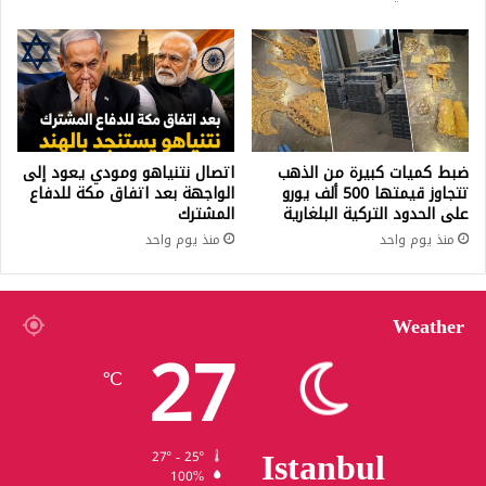
ضبط كميات كبيرة من الذهب
اتصال نتنياهو ومودي يعود إلى
تتجاوز قيمتها 500 ألف يورو
الواجهة بعد اتفاق مكة للدفاع
على الحدود التركية البلغارية
المشترك
منذ يوم واحد
منذ يوم واحد
Weather
27
℃
Istanbul
27º - 25º
100%