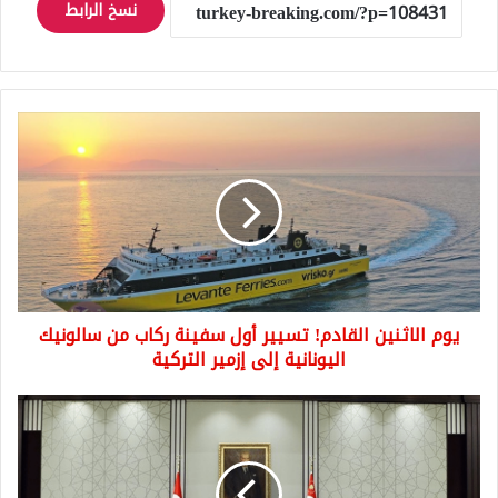
نسخ الرابط
يوم
الاثنين
القادم!
تسيير
أول
سفينة
ركاب
من
سالونيك
يوم الاثنين القادم! تسيير أول سفينة ركاب من سالونيك
اليونانية
إلى
اليونانية إلى إزمير التركية
إزمير
التركية
من
ضمنهم
مناقشة
الحد