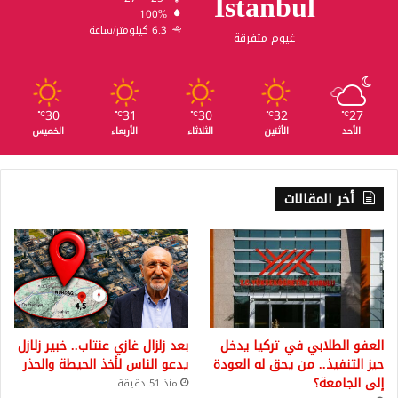
Istanbul
100%
6.3 كيلومتر/ساعة
غيوم متفرقة
30
31
30
32
27
℃
℃
℃
℃
℃
الأحد
الأثنين
الثلاثاء
الأربعاء
الخميس
أخر المقالات
العفو الطلابي في تركيا يدخل
بعد زلزال غازي عنتاب.. خبير زلازل
حيز التنفيذ.. من يحق له العودة
يدعو الناس لأخذ الحيطة والحذر
إلى الجامعة؟
منذ 51 دقيقة