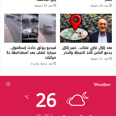
منذ 36 دقيقة
منذ 39 دقيقة
بعد زلزال غازي عنتاب.. خبير زلازل
فيديو يوثق حادث إسطنبول..
يدعو الناس لأخذ الحيطة والحذر
سيارة تنقلب بعد اصطدامها بـ3
مركبات
منذ 51 دقيقة
منذ ساعة واحدة
Weather
26
℃
27º - 25º