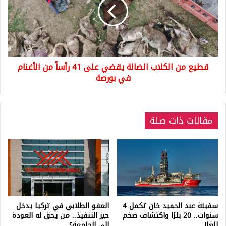
الضالة
يقضي
على
41
رأساً
من
قطيع من الكلاب الضالة يقضي على 41 رأساً من الأغنام
الأغنام
في
في بورصة
بورصة
مقالات ذات صلة
سفينة عبد الحميد خان تكمل 4
العفو الطلابي في تركيا يدخل
سنوات.. 20 بئرًا واكتشاف ضخم
حيز التنفيذ.. من يحق له العودة
للغاز
إلى الجامعة؟