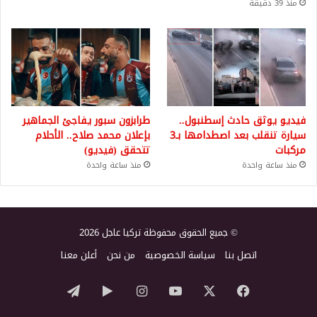
منذ 39 دقيقة
فيديو يوثق حادث إسطنبول..
طرابزون سبور يفاجئ الجماهير
سيارة تنقلب بعد اصطدامها بـ3
بإعلان محمد صلاح.. الأحلام
مركبات
تتحقق (فيديو)
منذ ساعة واحدة
منذ ساعة واحدة
© جميع الحقوق محفوظة تركيا عاجل 2026
اتصل بنا
سياسة الخصوصية
من نحن
أعلن معنا
‫X
فيسبوك
‫YouTube
انستقرام
‏Google
تيلقرام